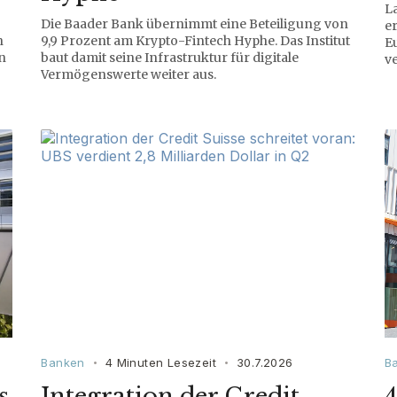
L
Die Baader Bank übernimmt eine Beteiligung von
er
n
9,9 Prozent am Krypto-Fintech Hyphe. Das Institut
E
n
baut damit seine Infrastruktur für digitale
v
Vermögenswerte weiter aus.
Banken
4 Minuten Lesezeit
30.7.2026
B
•
•
s
Integration der Credit
4