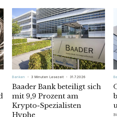
Banken
3 Minuten Lesezeit
31.7.2026
B
•
•
Baader Bank beteiligt sich
d
mit 9,9 Prozent am
b
Krypto-Spezialisten
Hyphe
B