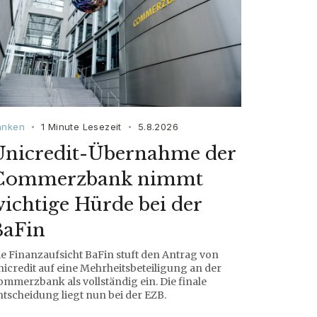
anken
1 Minute Lesezeit
5.8.2026
•
•
Unicredit-Übernahme der
Commerzbank nimmt
ichtige Hürde bei der
BaFin
ie Finanzaufsicht BaFin stuft den Antrag von
icredit auf eine Mehrheitsbeteiligung an der
mmerzbank als vollständig ein. Die finale
tscheidung liegt nun bei der EZB.