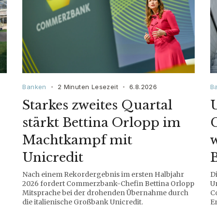
Banken
2 Minuten Lesezeit
6.8.2026
B
•
•
Starkes zweites Quartal
stärkt Bettina Orlopp im
Machtkampf mit
w
Unicredit
Nach einem Rekordergebnis im ersten Halbjahr
D
2026 fordert Commerzbank-Chefin Bettina Orlopp
Un
Mitsprache bei der drohenden Übernahme durch
Co
die italienische Großbank Unicredit.
En