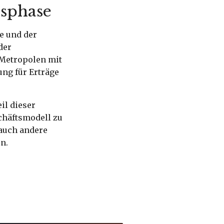
nsphase
e und der
der
 Metropolen mit
ung für Erträge
il dieser
schäftsmodell zu
 auch andere
n.