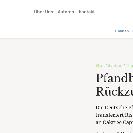
Über Uns
Autoren
Kontakt
Banken
Start
Banken
Pfa
/
/
Pfandb
Rückzu
Die Deutsche P
transferiert R
an Oaktree Capit