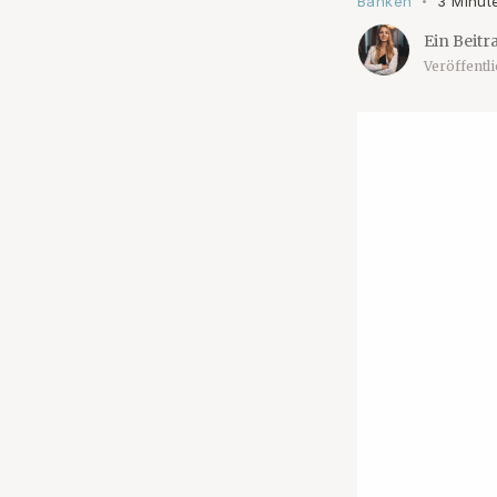
Banken
3 Minut
•
Ein Beitr
Veröffentl