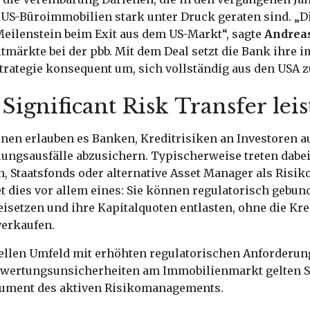
i US-Büroimmobilien stark unter Druck geraten sind. „
 Meilenstein beim Exit aus dem US-Markt“, sagte
Andrea
itmärkte bei der pbb. Mit dem Deal setzt die Bank ihre i
trategie konsequent um, sich vollständig aus den USA 
Significant Risk Transfer leis
nen erlauben es Banken, Kreditrisiken an Investoren 
lungsausfälle abzusichern. Typischerweise treten dabe
 Staatsfonds oder alternative Asset Manager als Risiko
t dies vor allem eines: Sie können regulatorisch gebun
eisetzen und ihre Kapitalquoten entlasten, ohne die Kr
verkaufen.
ellen Umfeld mit erhöhten regulatorischen Anforderu
wertungsunsicherheiten am Immobilienmarkt gelten S
rument des aktiven Risikomanagements.