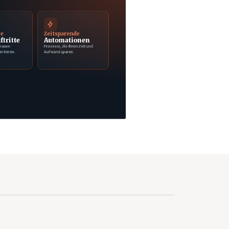
ge
Zeitsparende
ftritte
Automationen
trauen
Prozesse, die Ihnen Zeit und
ertieren.
Aufwand sparen.