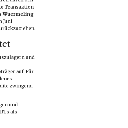
Die Transaktion
s Wuermeling
,
m Juni
zurückzuziehen.
tet
auszulagern und
i
träger auf. Für
denes
edite zwingend
ngen und
RTs als