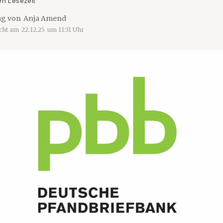
en Lesezeit
ag von
Anja Amend
icht am
22.12.25
um
11:31
Uhr