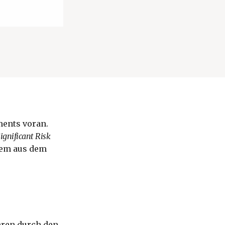
ments voran.
ignificant Risk
llem aus dem
hren durch den