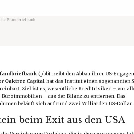
che Pfandbriefbank
Pfandbriefbank
(pbb) treibt den Abbau ihrer US-Engage
or
Oaktree Capital
hat das Institut einen sogenannten
S
reinbart. Ziel ist es, wesentliche Kreditrisiken – vor a
-Büroimmobilien – aus der Bilanz zu entfernen. Das
umen beläuft sich auf rund zwei Milliarden US-Dollar.
tein beim Exit aus den USA
t die Vereinbarung Darlehen, die in den vergangenen Ja