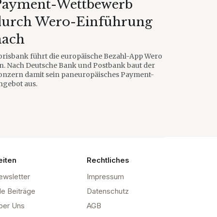
Payment-Wettbewerb
durch Wero-Einführung
nach
orisbank führt die europäische Bezahl-App Wero
in. Nach Deutsche Bank und Postbank baut der
onzern damit sein paneuropäisches Payment-
ngebot aus.
eiten
Rechtliches
ewsletter
Impressum
le Beiträge
Datenschutz
ber Uns
AGB