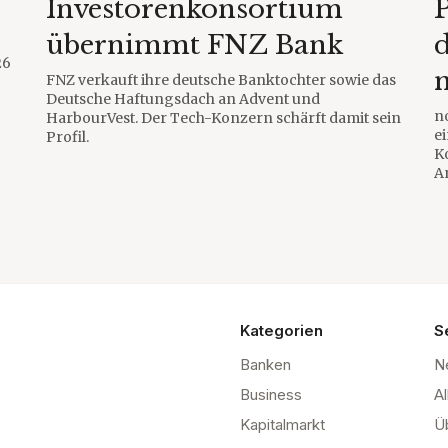
Investorenkonsortium
übernimmt FNZ Bank
26
FNZ verkauft ihre deutsche Banktochter sowie das
Deutsche Haftungsdach an Advent und
n
HarbourVest. Der Tech-Konzern schärft damit sein
e
Profil.
K
A
Kategorien
S
Banken
N
Business
Al
Kapitalmarkt
Ü