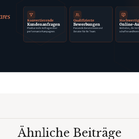
ares
Konvertierende
Qualifizierte
Hochwerti
Kundenanfragen
Bewerbungen
Online-Au
Planbar mehr Anfragen über
Passende Beraterinnen und
Websites, die Ver
performante Kampagnen.
Berater für Ihr Team.
schaffen und konv
Ähnliche Beiträge