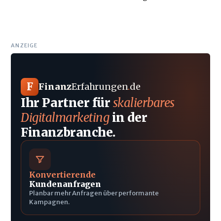
ANZEIGE
F
Finanz
Erfahrungen
.
de
Ihr Partner für
skalierbares
Digitalmarketing
in der
Finanzbranche.
Konvertierende
Kundenanfragen
Planbar mehr Anfragen über performante
Kampagnen.