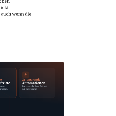
schen
lickt
, auch wenn die
ge
Zeitsparende
ftritte
Automationen
trauen
Prozesse, die Ihnen Zeit und
ertieren.
Aufwand sparen.