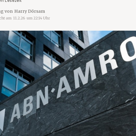
en Lesezeit
ag von
Harry Dörsam
icht am
11.2.26
um
22:14
Uhr