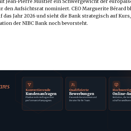
t Jean-Pierre Mustier ein Schwergewicht der europäi
r den Aufsichtsrat nominiert. CEO Marguerite Bérard b
f das Jahr 2026 und sieht die Bank strategisch auf Kurs
ation der NIBC Bank noch bevorsteht.
ares
Konvertierende
Qualifizierte
Hochwerti
Kundenanfragen
Bewerbungen
Online-Au
Planbar mehr Anfragen über
Passende Beraterinnen und
Websites, die Ver
performante Kampagnen.
Berater für Ihr Team.
schaffen und konv