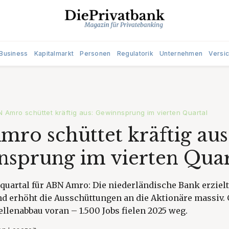
Business
Kapitalmarkt
Personen
Regulatorik
Unternehmen
Versi
 Amro schüttet kräftig aus: Gewinnsprung im vierten Quartal
ro schüttet kräftig aus
sprung im vierten Quar
quartal für ABN Amro: Die niederländische Bank erzielt
d erhöht die Ausschüttungen an die Aktionäre massiv. 
tellenabbau voran – 1.500 Jobs fielen 2025 weg.