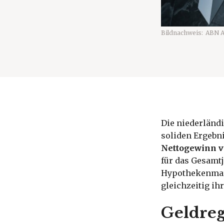
Bildnachweis:
ABN 
Die niederländ
soliden Ergebni
Nettogewinn v
für das Gesamtj
Hypothekenmark
gleichzeitig ih
Geldreg