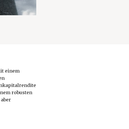
it einem
en
nkapitalrendite
einem robusten
 aber