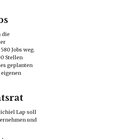
bs
 die
der
n 580 Jobs weg.
00 Stellen
des geplanten
r eigenen
tsrat
chiel Lap soll
übernehmen und