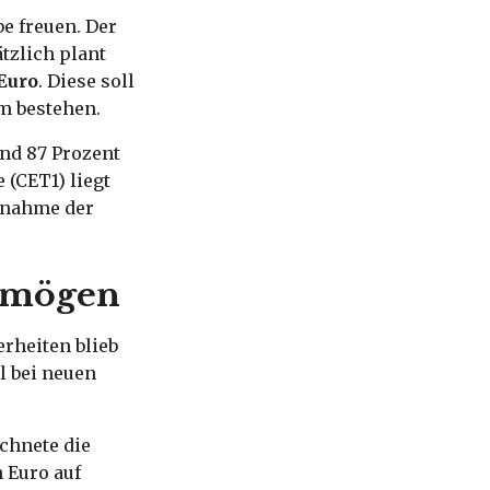
e freuen. Der
tzlich plant
Euro
. Diese soll
m bestehen.
nd 87 Prozent
 (CET1) liegt
ernahme der
rmögen
erheiten blieb
l bei neuen
chnete die
 Euro auf