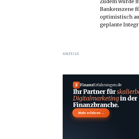
Zudem wurde mi
Bankenszene fü
optimistisch au
geplante Integr
ANZEIGE
F
Finanz
Erfahrungen
.
de
Ihr Partner für
skalierb
Digitalmarketing
in der
Finanzbranche.
→
Mehr erfahren