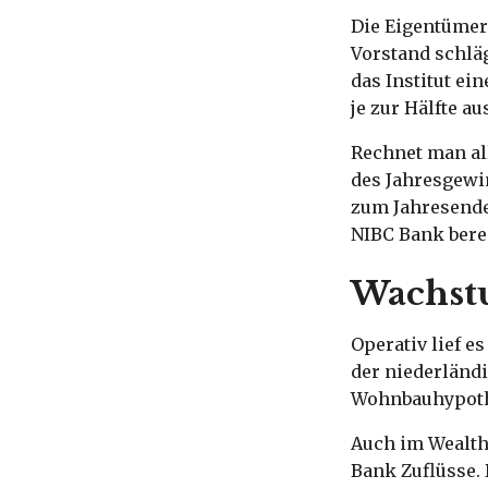
Die Eigentümer
Vorstand schläg
das Institut ei
je zur Hälfte 
Rechnet man al
des Jahresgewin
zum Jahresende
NIBC Bank berei
Wachst
Operativ lief e
der niederländ
Wohnbauhypothe
Auch im Wealth
Bank Zuflüsse. 