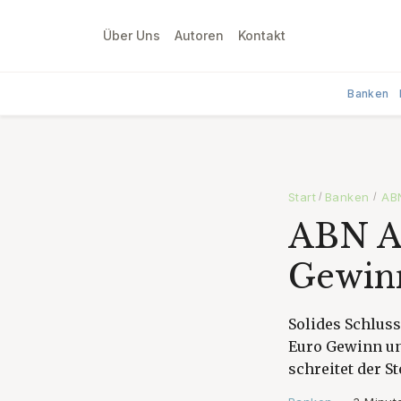
Über Uns
Autoren
Kontakt
Banken
Start
Banken
ABN
/
/
ABN Am
Gewinn
Solides Schluss
Euro Gewinn un
schreitet der S