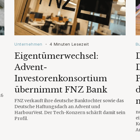
Unternehmen
4 Minuten Lesezeit
B
•
Eigentümerwechsel:
D
Advent-
Investorenkonsortium
übernimmt FNZ Bank
26
FNZ verkauft ihre deutsche Banktochter sowie das
Deutsche Haftungsdach an Advent und
n
HarbourVest. Der Tech-Konzern schärft damit sein
e
Profil.
K
A