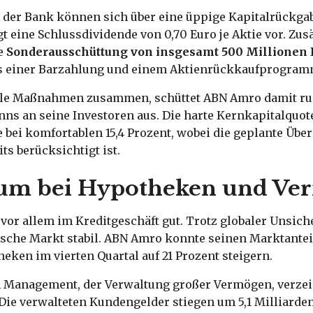
 der Bank können sich über eine üppige Kapitalrückgab
t eine Schlussdividende von 0,70 Euro je Aktie vor. Zusä
ne
Sonderausschüttung von insgesamt 500 Millionen 
aus einer Barzahlung und einem Aktienrückkaufprogram
le Maßnahmen zusammen, schüttet ABN Amro damit ru
ns an seine Investoren aus. Die harte Kernkapitalquote
 bei komfortablen 15,4 Prozent, wobei die geplante Üb
ts berücksichtigt ist.
um bei Hypotheken und Ve
s vor allem im Kreditgeschäft gut. Trotz globaler Unsich
ische Markt stabil. ABN Amro konnte seinen Marktantei
ken im vierten Quartal auf 21 Prozent steigern.
 Management, der Verwaltung großer Vermögen, verzei
Die verwalteten Kundengelder stiegen um 5,1 Milliarden