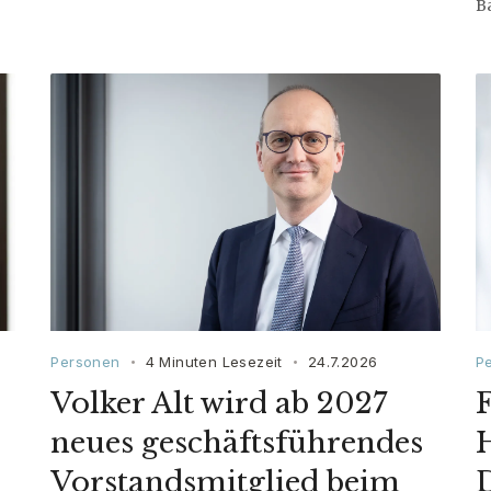
B
Personen
4 Minuten Lesezeit
24.7.2026
P
•
•
Volker Alt wird ab 2027
F
neues geschäftsführendes
H
Vorstandsmitglied beim