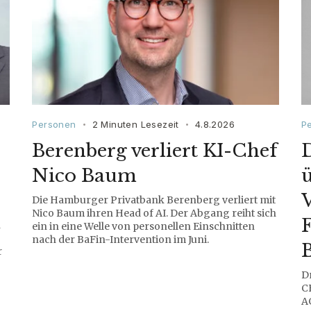
Personen
2 Minuten Lesezeit
4.8.2026
P
•
•
Berenberg verliert KI-Chef
Nico Baum
V
Die Hamburger Privatbank Berenberg verliert mit
Nico Baum ihren Head of AI. Der Abgang reiht sich
F
n
ein in eine Welle von personellen Einschnitten
nach der BaFin-Intervention im Juni.
B
r
D
C
A