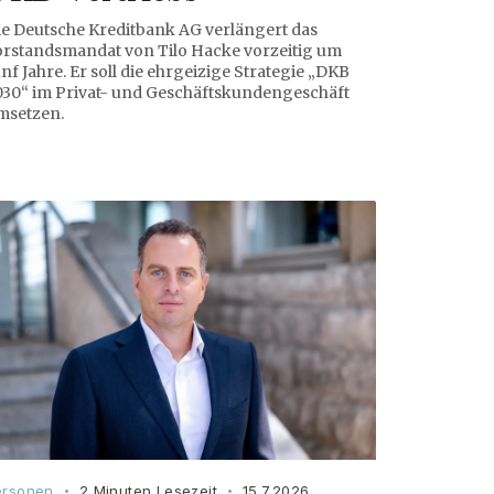
ie Deutsche Kreditbank AG verlängert das
orstandsmandat von Tilo Hacke vorzeitig um
nf Jahre. Er soll die ehrgeizige Strategie „DKB
030“ im Privat- und Geschäftskundengeschäft
msetzen.
ersonen
2 Minuten Lesezeit
15.7.2026
•
•