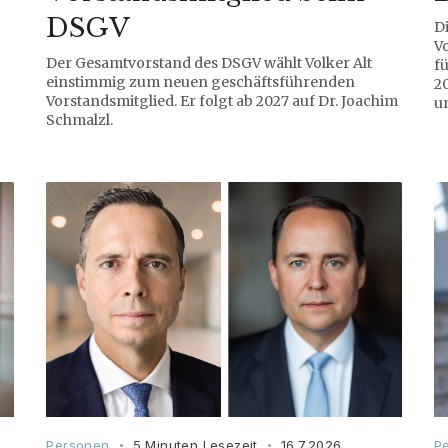
DSGV
D
V
Der Gesamtvorstand des DSGV wählt Volker Alt
fü
einstimmig zum neuen geschäftsführenden
2
Vorstandsmitglied. Er folgt ab 2027 auf Dr. Joachim
u
Schmalzl.
Personen
5 Minuten Lesezeit
16.7.2026
P
•
•