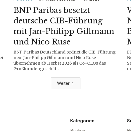
BNP Paribas besetzt
W
deutsche CIB-Führung
N
mit Jan-Philipp Gillmann
B
und Nico Ruse
BNP Paribas Deutschland ordnet die CIB-Führung
F
ei
neu: Jan-Philipp Gillmann und Nico Ruse
N
übernehmen ab Herbst 2026 als Co-CEOs das
S
Großkundengeschäft.
u
Weiter
Kategorien
S
Banken
N