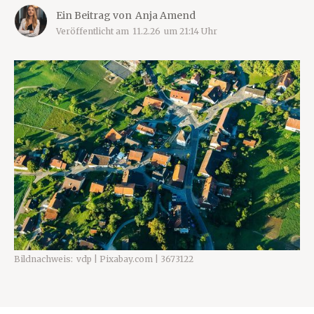
Ein Beitrag von
Anja Amend
Veröffentlicht am
11.2.26
um
21:14
Uhr
Bildnachweis:
vdp | Pixabay.com | 3673122