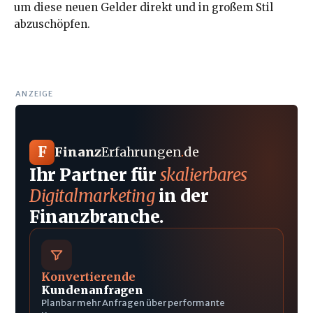
um diese neuen Gelder direkt und in großem Stil
abzuschöpfen.
ANZEIGE
F
Finanz
Erfahrungen
.
de
Ihr Partner für
skalierbares
Digitalmarketing
in der
Finanzbranche.
Konvertierende
Kundenanfragen
Planbar mehr Anfragen über performante