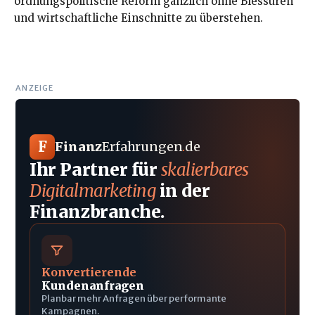
ordnungspolitische Reform gänzlich ohne Blessuren
und wirtschaftliche Einschnitte zu überstehen.
ANZEIGE
F
Finanz
Erfahrungen
.
de
Ihr Partner für
skalierbares
Digitalmarketing
in der
Finanzbranche.
Konvertierende
Kundenanfragen
Planbar mehr Anfragen über performante
Kampagnen.