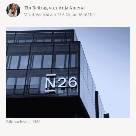
Ein Beitrag von
Anja Amend
Veröffentlicht am
25.6.26
um
16:16
Uhr
Bildnachweis:
N26