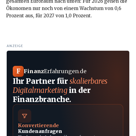
gesamten Euroraum nach unten: Für 2026 gehen die
Ökonomen nur noch von einem Wachstum von 0,6
Prozent aus, für 2027 von 1,0 Prozent.
ANZEIGE
F
Finanz
Erfahrungen
.
de
Ihr Partner für
skalierbares
Digitalmarketing
in der
Finanzbranche.
Konvertierende
Kundenanfragen