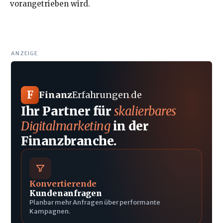
vorangetrieben wird.
ANZEIGE
F
Finanz
Erfahrungen
.
de
Ihr Partner für
skalierbares
Digitalmarketing
in der
Finanzbranche.
Konvertierende
Kundenanfragen
Planbar mehr Anfragen über performante
Kampagnen.