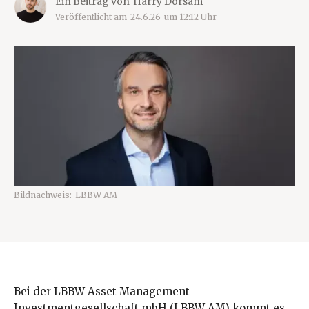
Ein Beitrag von
Harry Dörsam
Veröffentlicht am
24.6.26
um
12:12
Uhr
Bildnachweis:
LBBW AM
Bei der LBBW Asset Management
Investmentgesellschaft mbH (LBBW AM) kommt es