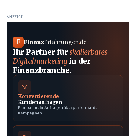
ANZEIGE
F
Finanz
Erfahrungen
.
de
Ihr Partner für
skalierbares
Digitalmarketing
in der
Finanzbranche.
Konvertierende
Kundenanfragen
Planbar mehr Anfragen über performante
Kampagnen.