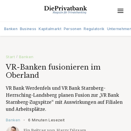
Banken
Business
Kapitalmarkt
Personen
Regulatorik
Unternehme
Start
Banken
/
VR-Banken fusionieren im
Oberland
VR Bank Werdenfels und VR Bank Starnberg-
Herrsching-Landsberg planen Fusion zur „VR Bank
Starnberg-Zugspitze“ mit Auswirkungen auf Filialen
und Arbeitsplätze.
Banken
6 Minuten Lesezeit
•
Ein Beitrag von
Harry Dörsam