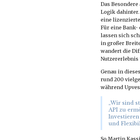
Das Besondere a
Logik dahinter.
eine lizenziert
Für eine Bank-
lassen sich sc
in großer Breit
wandert die Di
Nutzererlebnis 
Genau in dieses
rund 200 vielg
während Upvest
„Wir sind s
API zu erm
Investieren
und Flexibi
So Martin Kassi