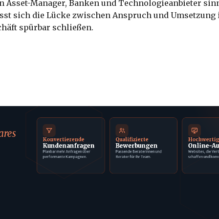
nn Asset-Manager, Banken und Technologieanbieter sin
ässt sich die Lücke zwischen Anspruch und Umsetzung 
häft spürbar schließen.
ares
Konvertierende
Qualifizierte
Hochwerti
Kundenanfragen
Bewerbungen
Online-Au
Planbar mehr Anfragen über
Passende Beraterinnen und
Websites, die Ver
performante Kampagnen.
Berater für Ihr Team.
schaffen und konv