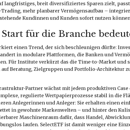
 langfristiges, breit diversifiziertes Sparen zielt, passt 
-Trading, mehr planbarer Vermögensaufbau – integriert
estehende Kundinnen und Kunden sofort nutzen können
 Start für die Branche bedeut
iert einen Trend, der sich beschleunigen dürfte: Inve
wandert in modulare Plattformen, die Banken und Ver
. Für Institute verkürzt das die Time-to-Market und s
 auf Beratung, Zielgruppen und Portfolio-Architektur z
frastruktur-Partner wächst mit jedem produktiven Case 
mplexe, regulierte Wertpapierprozesse stabil in die Fl
ieren Anlegerinnen und Anleger: Sie erhalten einen ei
bettet in gewohnte Markenwelten – und hinter den Kulis
ierbarer Maschinenraum dafür, dass Handel, Abwicklu
ungslos laufen. SelectETF ist damit weniger eine Einz