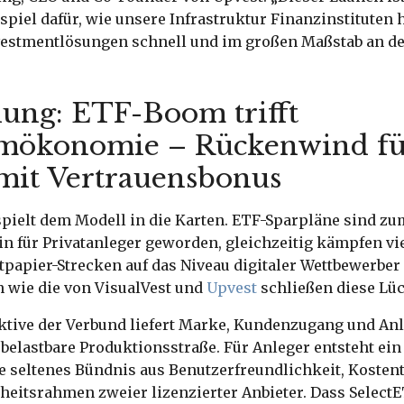
spiel dafür, wie unsere Infrastruktur Finanzinstituten hi
nvestmentlösungen schnell und im großen Maßstab an d
ung: ETF-Boom trifft
rmökonomie – Rückenwind fü
mit Vertrauensbonus
spielt dem Modell in die Karten. ETF-Sparpläne sind zu
n für Privatanleger geworden, gleichzeitig kämpfen vie
tpapier-Strecken auf das Niveau digitaler Wettbewerber
n wie die von VisualVest und
Upvest
schließen diese Lüc
ktive der Verbund liefert Marke, Kundenzugang und An
 belastbare Produktionsstraße. Für Anleger entsteht ein
e seltenes Bündnis aus Benutzerfreundlichkeit, Koste
heitsrahmen zweier lizenzierter Anbieter. Dass Select