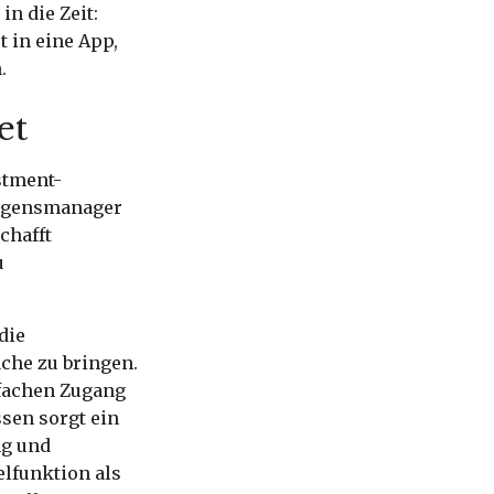
in die Zeit:
 in eine App,
.
et
stment-
mögensmanager
chafft
u
die
äche zu bringen.
nfachen Zugang
sen sorgt ein
ng und
elfunktion als