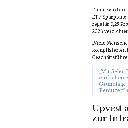
Damit wird ein 
ETF-Sparpläne 
regulär 0,25 Pr
2026 verzichtet
„Viele Mensche
komplizierten 
Geschäftsführer
„Mit Selec
einfachen,
Grundlage s
Benutzerfre
Upvest a
zur Infr