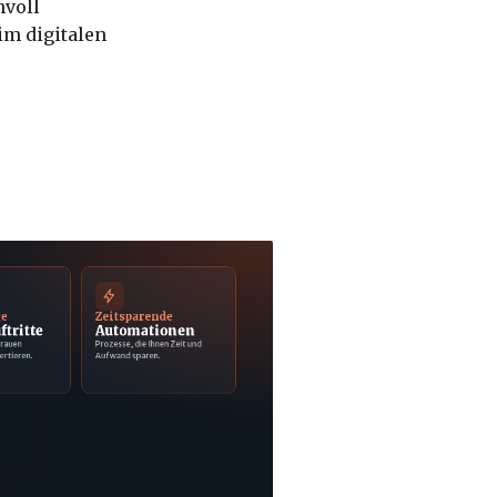
nvoll
im digitalen
ge
Zeitsparende
ftritte
Automationen
trauen
Prozesse, die Ihnen Zeit und
ertieren.
Aufwand sparen.