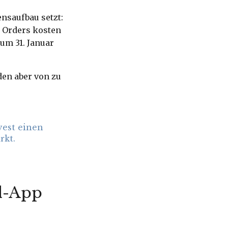
ensaufbau setzt:
e Orders kosten
um 31. Januar
den aber von zu
vest einen
rkt.
el-App