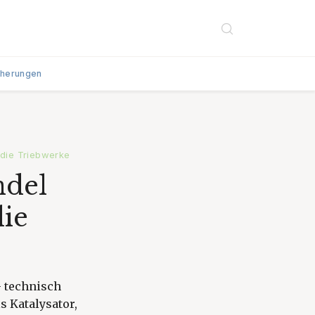
cherungen
 die Triebwerke
ndel
die
– technisch
s Katalysator,