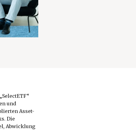
 „SelectETF“
ren und
lierten Asset-
s. Die
el, Abwicklung