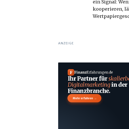
ein Signal: We
kooperieren, l
Wertpapiergesc
ANZEIGE
F
Finanz
Erfahrungen
.
de
Ihr Partner für
skalierb
Digitalmarketing
in der
Finanzbranche.
→
Mehr erfahren