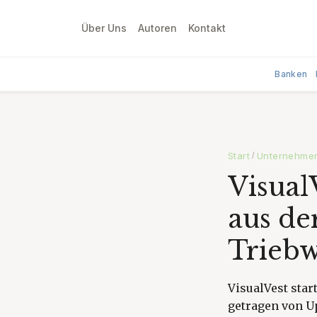
Über Uns
Autoren
Kontakt
Banken
Start
Unternehme
/
Visual
aus de
Trieb
VisualVest star
getragen von Up