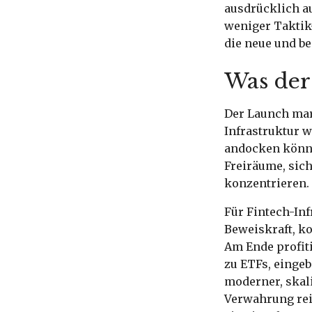
ausdrücklich auf
weniger Taktik
die neue und b
Was der
Der Launch mark
Infrastruktur 
andocken können
Freiräume, sich
konzentrieren.
Für Fintech-In
Beweiskraft, ko
Am Ende profit
zu ETFs, einge
moderner, skal
Verwahrung reib