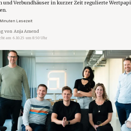
 und Verbundhäuser in kurzer Zeit regulierte Wertpap
en.
 Minuten Lesezeit
ag von
Anja Amend
icht am
6.10.25
um
8:50
Uhr