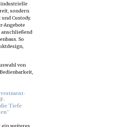
industrielle
reit, sondern
t und Custody.
er-Angebote
d anschließend
genbaus. So
uktdesign,
 Auswahl von
Bedienbarkeit,
Investment-
F-
die Tiefe
ten“
 ein weiteres