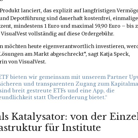
Produkt lanciert, das explizit auf langfristigen Vermög
und Depotführung sind dauerhaft kostenfrei, einmalig
ozent, mindestens 1 Euro und maximal 59,90 Euro – bis z
 VisualVest vollständig auf diese Ordergebühr.
n möchten heute eigenverantwortlich investieren, wer
Lösungen am Markt abgeschreckt“, sagt Katja Speck,
in von VisualVest.
tETF bieten wir gemeinsam mit unserem Partner Up
 sicheren und transparenten Zugang zum Kapitalma
ind breit gestreute ETFs und eine App, die
undlichkeit statt Überforderung bietet.“
ls Katalysator: von der Einz
astruktur für Institute