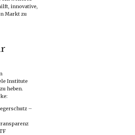
lft, innovative,
en Markt zu
r
m
le Institute
 zu heben.
ke:
legerschutz –
ntransparenz
ETF