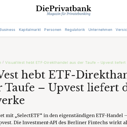
Business
Kapitalmarkt
Personen
Regulatorik
Unternehmen
Versi
n
VisualVest hebt ETF-Direkthandel aus der Taufe – Upvest liefert
/
Vest hebt ETF-Direktha
r Taufe – Upvest liefert 
werke
tet mit „SelectETF“ in den eigenständigen ETF-Handel 
vest. Die Investment-API des Berliner Fintechs wirkt al