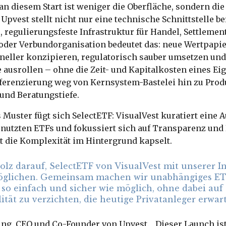
n diesem Start ist weniger die Oberfläche, sondern die 
 Upvest stellt nicht nur eine technische Schnittstelle be
e, regulierungsfeste Infrastruktur für Handel, Settlemen
 oder Verbundorganisation bedeutet das: neue Wertpapi
hneller konzipieren, regulatorisch sauber umsetzen un
e ausrollen – ohne die Zeit- und Kapitalkosten eines Ei
fferenzierung weg von Kernsystem-Bastelei hin zu Prod
und Beratungstiefe.
 Muster fügt sich SelectETF: VisualVest kuratiert eine
enutzten ETFs und fokussiert sich auf Transparenz und 
 die Komplexität im Hintergrund kapselt.
tolz darauf, SelectETF von VisualVest mit unserer 
öglichen. Gemeinsam machen wir unabhängiges ET
 so einfach und sicher wie möglich, ohne dabei auf 
lität zu verzichten, die heutige Privatanleger erwar
ng, CEO und Co-Founder von Upvest. „Dieser Launch ist