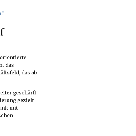
.“
f
orientierte
ht das
ftsfeld, das ab
iter geschärft.
ierung gezielt
bank mit
ischen