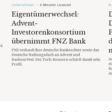
Unternehmen
4 Minuten Lesezeit
B
•
Eigentümerwechsel:
D
Advent-
Investorenkonsortium
übernimmt FNZ Bank
26
FNZ verkauft ihre deutsche Banktochter sowie das
Deutsche Haftungsdach an Advent und
n
HarbourVest. Der Tech-Konzern schärft damit sein
e
Profil.
K
A