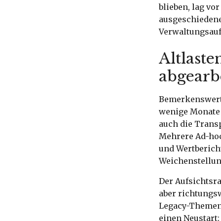
blieben, lag vo
ausgeschiedene
Verwaltungsauf
Altlast
abgearb
Bemerkenswert 
wenige Monate 
auch die Trans
Mehrere Ad-hoc
und Wertbericht
Weichenstellun
Der Aufsichtsr
aber richtungsw
Legacy-Themen.
einen Neustart: