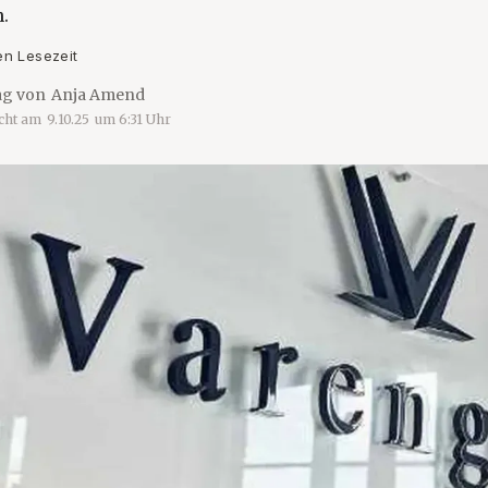
.
en Lesezeit
ag von
Anja Amend
icht am
9.10.25
um
6:31
Uhr