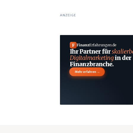
ANZEIGE
F
Finanz
Erfahrungen
.
de
Ihr Partner für
skalierb
Digitalmarketing
in der
Finanzbranche.
→
Mehr erfahren