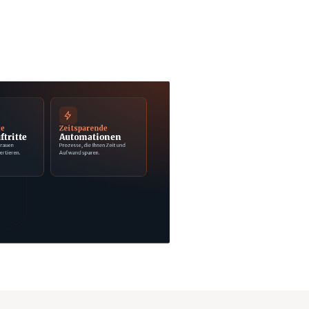
ge
Zeitsparende
ftritte
Automationen
trauen
Prozesse, die Ihnen Zeit und
ertieren.
Aufwand sparen.