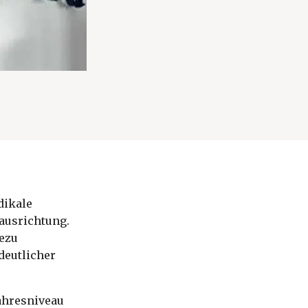
dikale
ausrichtung.
hezu
deutlicher
ahresniveau