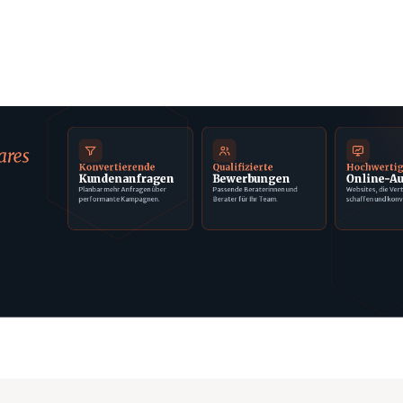
ares
Konvertierende
Qualifizierte
Hochwerti
Kundenanfragen
Bewerbungen
Online-Au
Planbar mehr Anfragen über
Passende Beraterinnen und
Websites, die Ver
performante Kampagnen.
Berater für Ihr Team.
schaffen und konv