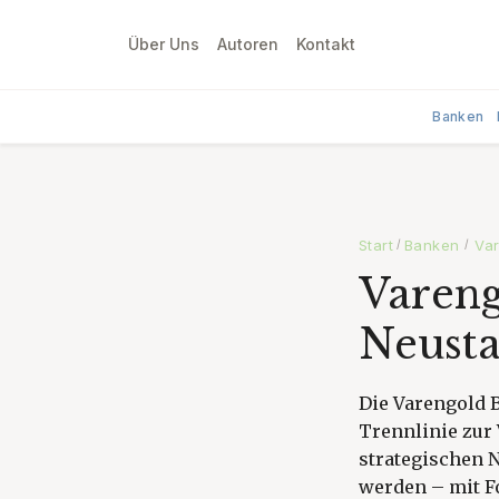
Über Uns
Autoren
Kontakt
Banken
Start
Banken
Var
/
/
Vareng
Neusta
Die Varengold B
Trennlinie zur
strategischen N
werden – mit Fo