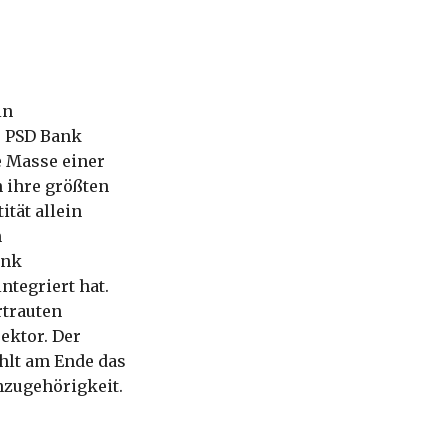
in
e PSD Bank
e Masse einer
n ihre größten
tät allein
n
ank
ntegriert hat.
rtrauten
ektor. Der
ählt am Ende das
nzugehörigkeit.