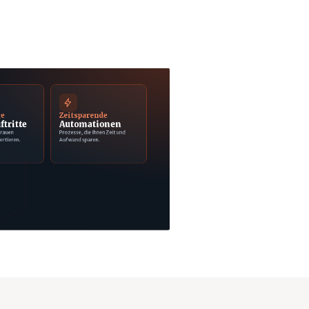
ge
Zeitsparende
ftritte
Automationen
trauen
Prozesse, die Ihnen Zeit und
ertieren.
Aufwand sparen.