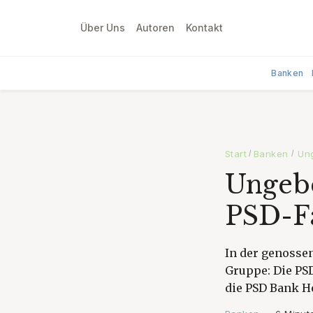
Über Uns
Autoren
Kontakt
Banken
Start
Banken
Ung
/
/
Ungebe
PSD-F
In der genossen
Gruppe: Die PS
die PSD Bank H