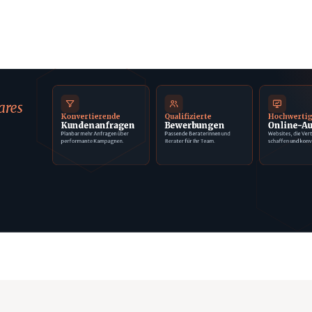
ares
Konvertierende
Qualifizierte
Hochwerti
Kundenanfragen
Bewerbungen
Online-Au
Planbar mehr Anfragen über
Passende Beraterinnen und
Websites, die Ver
performante Kampagnen.
Berater für Ihr Team.
schaffen und konv