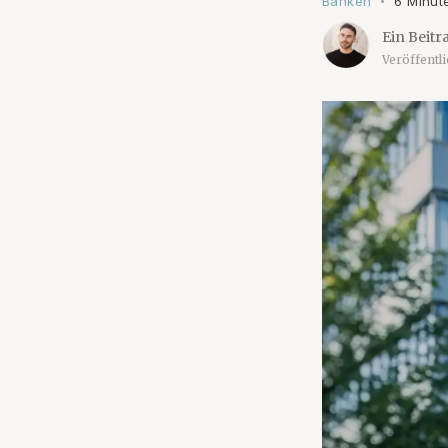
Banken
6 Minut
•
Ein Beitr
Veröffentl