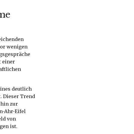
ame
leichenden
vor wenigen
ngsgespräche
 einer
aftlichen
ines deutlich
. Dieser Trend
 hin zur
-Ahr-Eifel
eld von
en ist.