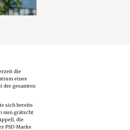
rzeit die
ntrum eines
t der gesamten
te sich bereits
h nun grätscht
ppell, die
der PSD-Marke