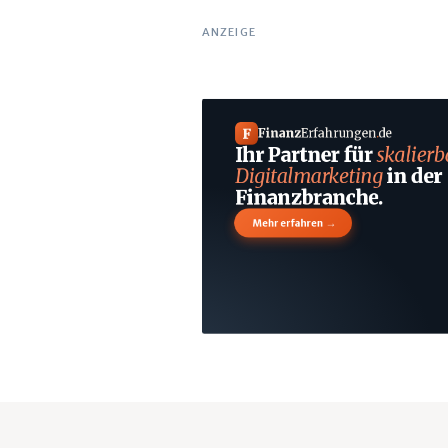
ANZEIGE
F
Finanz
Erfahrungen
.
de
Ihr Partner für
skalierb
Digitalmarketing
in der
Finanzbranche.
→
Mehr erfahren