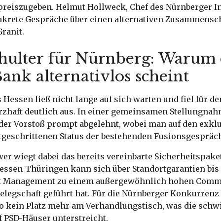
preiszugeben. Helmut Hollweck, Chef des Nürnberger Ins
onkrete Gespräche über einen alternativen Zusammensch
Granit.
chulter für Nürnberg: Warum
ank alternativlos scheint
 Hessen ließ nicht lange auf sich warten und fiel für d
rzhaft deutlich aus. In einer gemeinsamen Stellungnah
er Vorstoß prompt abgelehnt, wobei man auf den exkl
rtgeschrittenen Status der bestehenden Fusionsgespräc
r wiegt dabei das bereits vereinbarte Sicherheitspake
essen-Thüringen kann sich über Standortgarantien bis
aut Management zu einem außergewöhnlich hohen Com
elegschaft geführt hat. Für die Nürnberger Konkurrenz 
o kein Platz mehr am Verhandlungstisch, was die schwi
f PSD-Häuser unterstreicht.