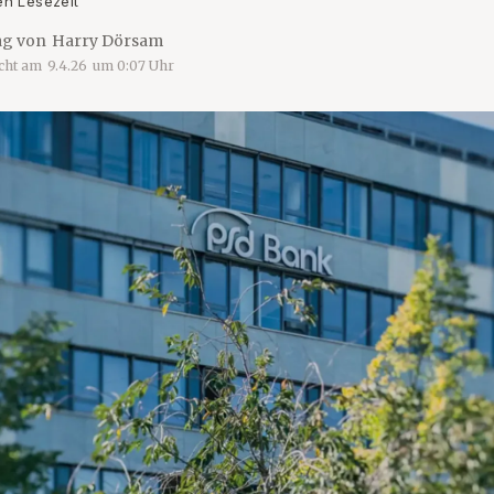
en Lesezeit
ag von
Harry Dörsam
icht am
9.4.26
um
0:07
Uhr