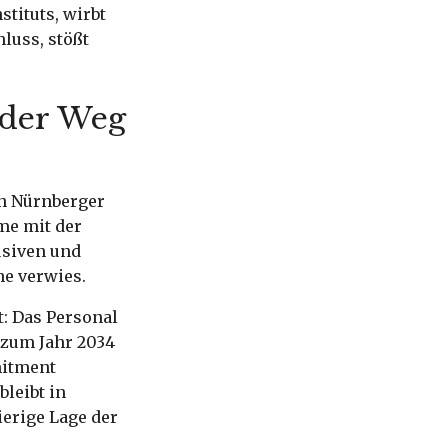
tituts, wirbt
luss, stößt
 der Weg
en Nürnberger
me mit der
usiven und
he verwies.
t: Das Personal
 zum Jahr 2034
mitment
bleibt in
erige Lage der