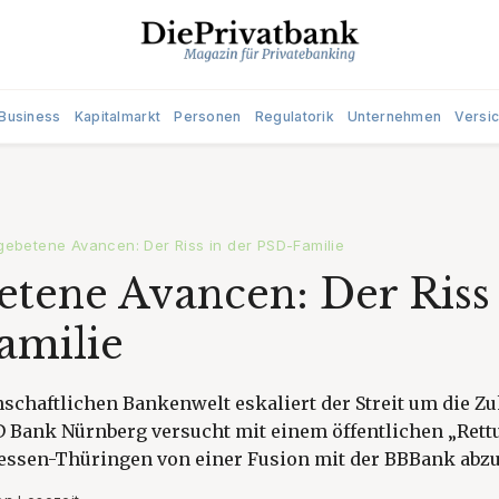
Business
Kapitalmarkt
Personen
Regulatorik
Unternehmen
Versi
ebetene Avancen: Der Riss in der PSD-Familie
tene Avancen: Der Riss 
amilie
schaftlichen Bankenwelt eskaliert der Streit um die Zu
D Bank Nürnberg versucht mit einem öffentlichen „Ret
essen-Thüringen von einer Fusion mit der BBBank abz