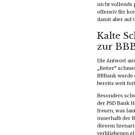
nicht vollends 
offensiv für k
damit aber auf 
Kalte S
zur BBB
Die Antwort aus
„Retter“ schme
BBBank wurde d
bereits weit fo
Besonders schwe
der PSD Bank H
freuen, was l
innerhalb der B
diesem Szenari
verbliebenen el