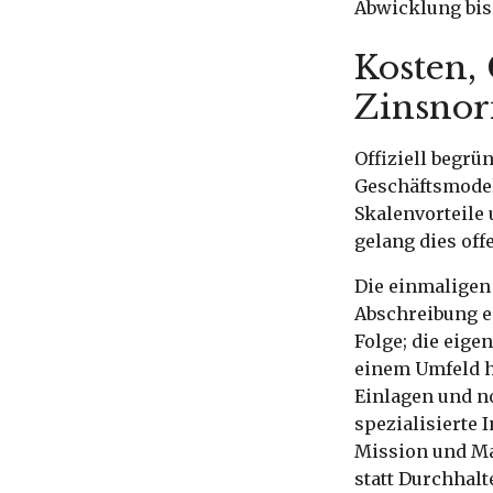
Abwicklung bis 
Kosten,
Zinsnor
Offiziell begrü
Geschäftsmodell
Skalenvorteile
gelang dies of
Die einmaligen
Abschreibung ei
Folge; die eigen
einem Umfeld h
Einlagen und n
spezialisierte 
Mission und Ma
statt Durchhalt