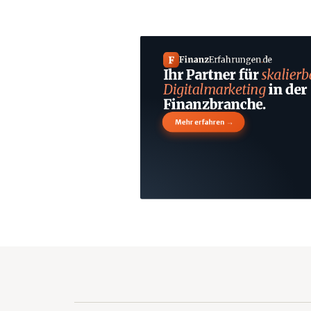
F
Finanz
Erfahrungen
.
de
Ihr Partner für
skalierb
Digitalmarketing
in der
Finanzbranche.
→
Mehr erfahren