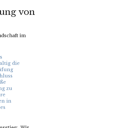
tung von
ndschaft im
s
ltig die
rüfung
hluss
öße
ng zu
ere
en in
es
usstieg: „Wir