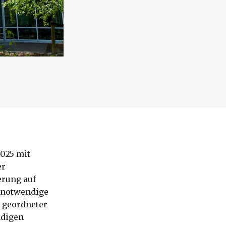
2025 mit
er
erung auf
e notwendige
: geordneter
ndigen