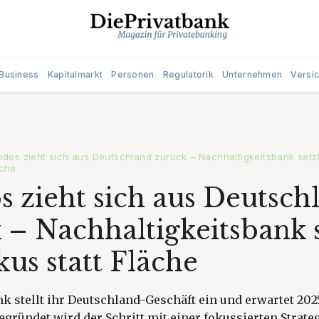
Business
Kapitalmarkt
Personen
Regulatorik
Unternehmen
Versi
odos zieht sich aus Deutschland zurück – Nachhaltigkeitsbank setzt
äche
s zieht sich aus Deutsch
 – Nachhaltigkeitsbank 
kus statt Fläche
nk stellt ihr Deutschland-Geschäft ein und erwartet 20
Begründet wird der Schritt mit einer fokussierten Strate