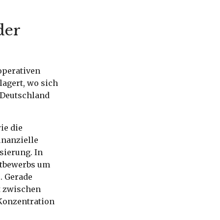
der
operativen
lagert, wo sich
 Deutschland
ie die
inanzielle
isierung. In
ttbewerbs um
. Gerade
at zwischen
 Konzentration