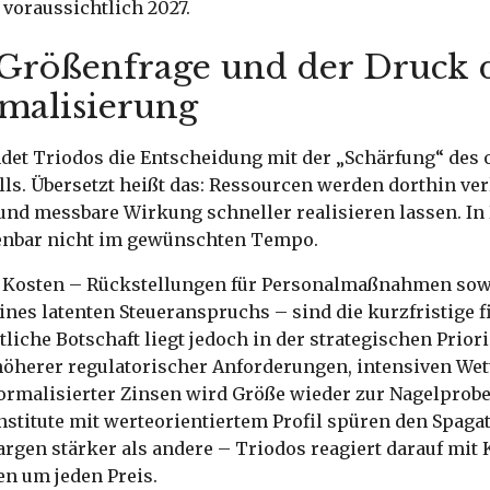
voraussichtlich 2027.
 Größenfrage und der Druck 
malisierung
ndet Triodos die Entscheidung mit der „Schärfung“ des 
s. Übersetzt heißt das: Ressourcen werden dorthin ver
 und messbare Wirkung schneller realisieren lassen. In
fenbar nicht im gewünschten Tempo.
 Kosten – Rückstellungen für Personalmaßnahmen sow
nes latenten Steueranspruchs – sind die kurzfristige f
tliche Botschaft liegt jedoch in der strategischen Prior
öherer regulatorischer Anforderungen, intensiven We
ormalisierter Zinsen wird Größe wieder zur Nagelprobe
Institute mit werteorientiertem Profil spüren den Spag
rgen stärker als andere – Triodos reagiert darauf mit
en um jeden Preis.