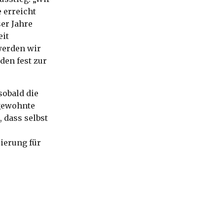
e erreicht
er Jahre
eit
 werden wir
en fest zur
sobald die
 gewohnte
 dass selbst
e
ierung für