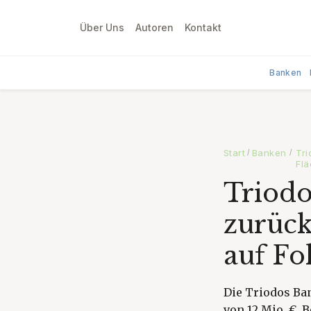
Über Uns
Autoren
Kontakt
Banken
Start
Banken
Tri
/
/
Fl
Triodo
zurück
auf Fo
Die Triodos Ba
von 12 Mio. €. 