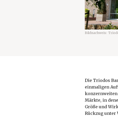
Bildnachweis:
Triod
Die Triodos Ban
einmaligen Aufw
konzernweiten 
Märkte, in dene
Größe und Wirku
Rückzug unter 