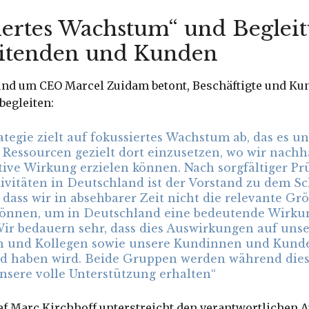
iertes Wachstum“ und Beglei
itenden und Kunden
und um CEO Marcel Zuidam betont, Beschäftigte und Ku
begleiten:
ategie zielt auf fokussiertes Wachstum ab, das es un
 Ressourcen gezielt dort einzusetzen, wo wir nachha
tive Wirkung erzielen können. Nach sorgfältiger P
ivitäten in Deutschland ist der Vorstand zu dem Sc
ass wir in absehbarer Zeit nicht die relevante Gr
können, um in Deutschland eine bedeutende Wirku
Wir bedauern sehr, dass dies Auswirkungen auf uns
n und Kollegen sowie unsere Kundinnen und Kund
d haben wird. Beide Gruppen werden während dies
nsere volle Unterstützung erhalten“
f Marc Kirchhoff unterstreicht den verantwortlichen A