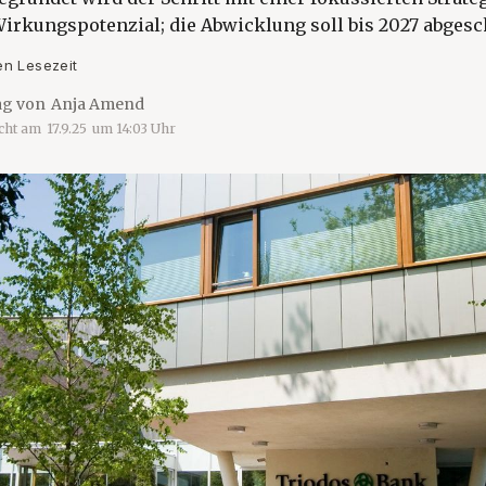
irkungspotenzial; die Abwicklung soll bis 2027 abgesc
en Lesezeit
ag von
Anja Amend
icht am
17.9.25
um
14:03
Uhr