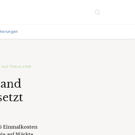
cherungen
 auf Fokus statt
land
setzt
25 Einmalkosten
gie auf Märkte