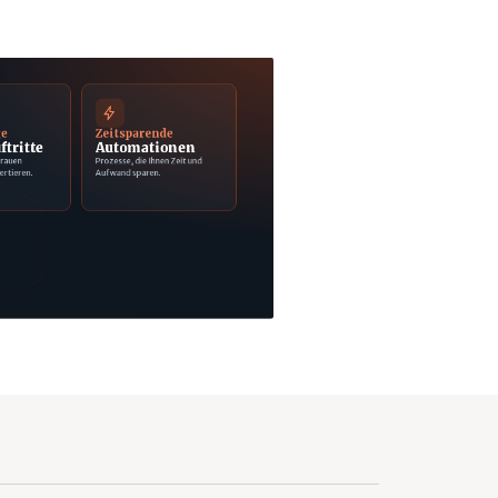
ge
Zeitsparende
ftritte
Automationen
trauen
Prozesse, die Ihnen Zeit und
ertieren.
Aufwand sparen.