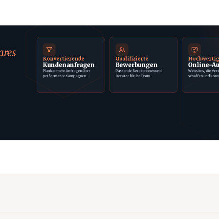
ares
Konvertierende
Qualifizierte
Hochwerti
Kundenanfragen
Bewerbungen
Online-Au
Planbar mehr Anfragen über
Passende Beraterinnen und
Websites, die Ver
performante Kampagnen.
Berater für Ihr Team.
schaffen und konv