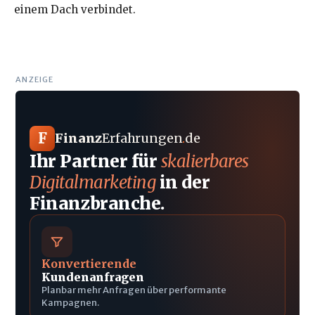
einem Dach verbindet.
ANZEIGE
F
Finanz
Erfahrungen
.
de
Ihr Partner für
skalierbares
Digitalmarketing
in der
Finanzbranche.
Konvertierende
Kundenanfragen
Planbar mehr Anfragen über performante
Kampagnen.