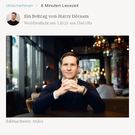
Unternehmen
6 Minuten Lesezeit
•
Ein Beitrag von
Harry Dörsam
Veröffentlicht am
1.10.25
um
13:41
Uhr
Bildnachweis:
teylor