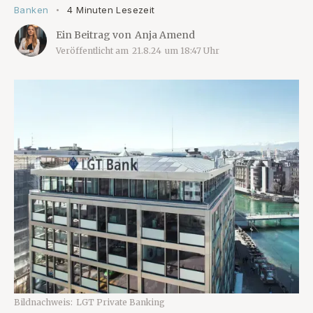
Banken
4 Minuten Lesezeit
•
Ein Beitrag von
Anja Amend
Veröffentlicht am
21.8.24
um
18:47
Uhr
Bildnachweis:
LGT Private Banking