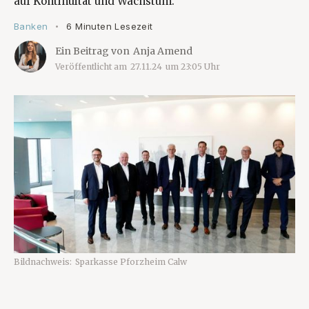
auf Kontinuität und Wachstum.
Banken
6 Minuten Lesezeit
•
Ein Beitrag von
Anja Amend
Veröffentlicht am
27.11.24
um
23:05
Uhr
Bildnachweis:
Sparkasse Pforzheim Calw