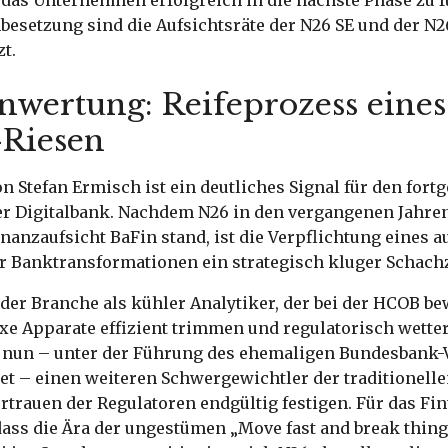
besetzung sind die Aufsichtsräte der N26 SE und der N
zt.
nwertung: Reifeprozess eines
-Riesen
n Stefan Ermisch ist ein deutliches Signal für den fort
er Digitalbank. Nachdem N26 in den vergangenen Jahr
nanzaufsicht BaFin stand, ist die Verpflichtung eines
ür Banktransformationen ein strategisch kluger Schach
 der Branche als kühler Analytiker, der bei der HCOB be
xe Apparate effizient trimmen und regulatorisch wette
 nun – unter der Führung des ehemaligen Bundesbank-
t – einen weiteren Schwergewichtler der traditionell
Vertrauen der Regulatoren endgültig festigen. Für das Fi
 dass die Ära der ungestümen „Move fast and break thing