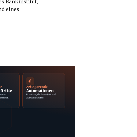
es Bankinstitut,
nd eines
ge
Zeitsparende
ftritte
Automationen
trauen
Prozesse, die Ihnen Zeit und
ertieren.
Aufwand sparen.