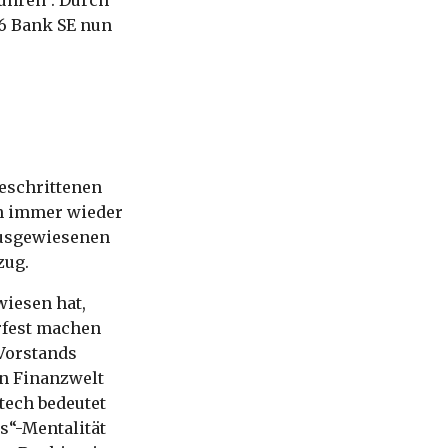
26 Bank SE nun
geschrittenen
en immer wieder
 ausgewiesenen
zug.
wiesen hat,
rfest machen
Vorstands
en Finanzwelt
ntech bedeutet
s“-Mentalität