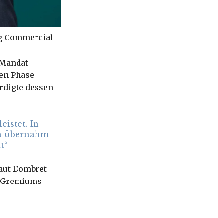
rg Commercial
n Mandat
hen Phase
ürdigte dessen
eistet. In
en übernahm
t“
aut Dombret
s Gremiums