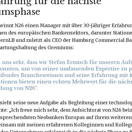
ahrung für die nächste
umsphase
winnt N26 einen Manager mit über 30-jähriger Erfahru
nen des europäischen Bankensektors, darunter Statione
ayernLB und zuletzt als CEO der Hamburg Commercial B
wartungshaltung des Gremiums:
 uns sehr, dass wir Stefan Ermisch für unseren Aufs
onnten, um von seiner umfassenden Expertise zu pr
reifendes Branchenwissen und seine Erfahrung mit
tionen bieten einen echten Mehrwert für die näch
lung von N26“.
sieht seine neue Aufgabe als Begleitung einer technol
te: „Ich freue mich sehr, dem Aufsichtsrat von N26 bei
ersprechendsten Neobanken Europas auf ihrem weiteren
einsam mit meinen erfahrenen Kolleginnen und Kolleg
 das Unternehmen erfolgreich in die nächste Phase zu 