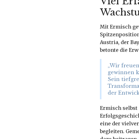
Viel Erf
Wachst
Mit Ermisch ge
Spitzenpositio
Austria, der B
betonte die Er
„Wir freuen
gewinnen k
Sein tiefg
Transforma
der Entwick
Ermisch selbst 
Erfolgsgeschich
eine der vielv
begleiten. Gem
dazu beitragen,