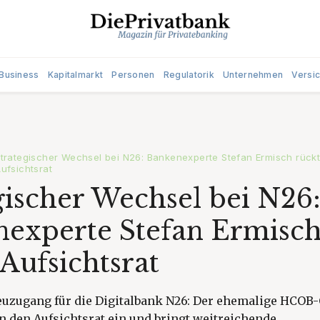
Business
Kapitalmarkt
Personen
Regulatorik
Unternehmen
Versi
trategischer Wechsel bei N26: Bankenexperte Stefan Ermisch rückt
ufsichtsrat
gischer Wechsel bei N26
experte Stefan Ermisch
 Aufsichtsrat
uzugang für die Digitalbank N26: Der ehemalige HCOB-
n den Aufsichtsrat ein und bringt weitreichende