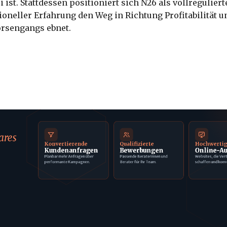
 ist. Stattdessen positioniert sich N26 als vollreguliert
tioneller Erfahrung den Weg in Richtung Profitabilität u
örsengangs ebnet.
ares
Konvertierende
Qualifizierte
Hochwerti
Kundenanfragen
Bewerbungen
Online-Au
Planbar mehr Anfragen über
Passende Beraterinnen und
Websites, die Ver
performante Kampagnen.
Berater für Ihr Team.
schaffen und konv