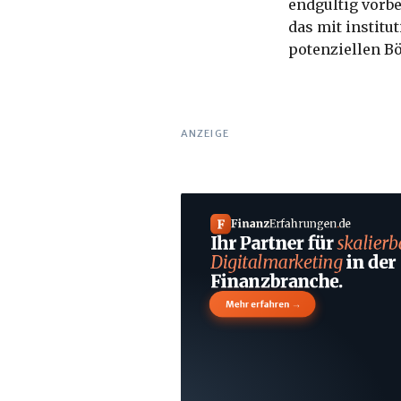
endgültig vorbei
das mit institu
potenziellen B
ANZEIGE
F
Finanz
Erfahrungen
.
de
Ihr Partner für
skalierb
Digitalmarketing
in der
Finanzbranche.
→
Mehr erfahren