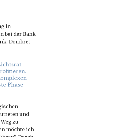
ng in
n bei der Bank
ank. Dombret
ichtsrat
ofitieren.
 komplexen
ste Phase
ogischen
zutreten und
 Weg zu
en möchte ich
führen“. Durch