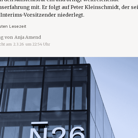
erfahrung mit. Er folgt auf Peter Kleinschmidt, der s
 Interims-Vorsitzender niederlegt.
uten Lesezeit
ag von
Anja Amend
icht am
2.3.26
um
22:54
Uhr