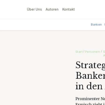
Über Uns
Autoren
Kontakt
Banken
Start
Personen
S
/
/
A
Strate
Banken
in den
Prominenter Ne
Ermisch zieht i