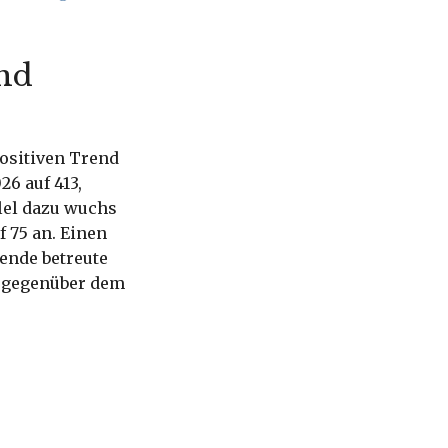
und
positiven Trend
26 auf 413,
lel dazu wuchs
 75 an. Einen
ende betreute
n gegenüber dem