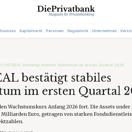
Business
Kapitalmarkt
Personen
Regulatorik
Unternehmen
Versi
n
INTREAL bestätigt stabiles Wachstum im ersten Quartal 2026
/
L bestätigt stabiles
um im ersten Quartal 
den Wachstumskurs Anfang 2026 fort. Die Assets under
9 Milliarden Euro, getragen von starken Fondsdienstle
ektzahlen.