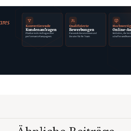
ares
Konvertierende
Qualifizierte
Hochwerti
Kundenanfragen
Bewerbungen
Online-Au
Planbar mehr Anfragen über
Passende Beraterinnen und
Websites, die Ver
performante Kampagnen.
Berater für Ihr Team.
schaffen und konv