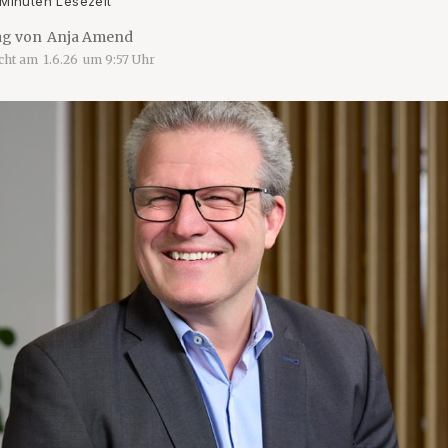
 Minuten Lesezeit
ag von
Anja Amend
icht am
1.6.26
um
9:57
Uhr