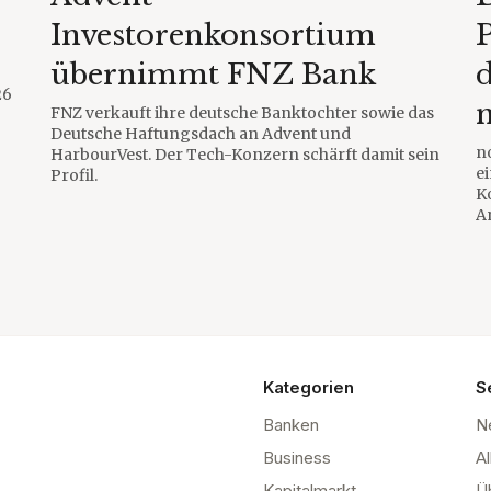
Investorenkonsortium
übernimmt FNZ Bank
26
FNZ verkauft ihre deutsche Banktochter sowie das
Deutsche Haftungsdach an Advent und
n
HarbourVest. Der Tech-Konzern schärft damit sein
e
Profil.
K
A
Kategorien
S
Banken
N
Business
Al
Kapitalmarkt
Ü