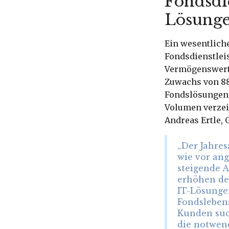
Fondsdi
Lösunge
Ein wesentliche
Fondsdienstlei
Vermögenswerte 
Zuwachs von 88
Fondslösungen 
Volumen verzei
Andreas Ertle, 
„Der Jahres
wie vor an
steigende 
erhöhen den
IT-Lösungen
Fondslebens
Kunden suc
die notwend