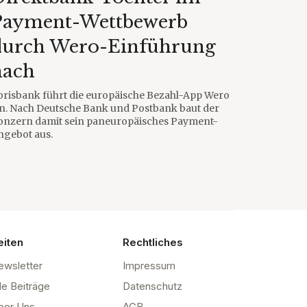
Payment-Wettbewerb
durch Wero-Einführung
nach
orisbank führt die europäische Bezahl-App Wero
in. Nach Deutsche Bank und Postbank baut der
onzern damit sein paneuropäisches Payment-
ngebot aus.
eiten
Rechtliches
ewsletter
Impressum
le Beiträge
Datenschutz
ber Uns
AGB