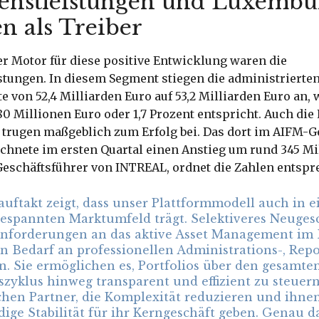
enstleistungen und Luxembu
n als Treiber
r Motor für diese positive Entwicklung waren die
stungen. In diesem Segment stiegen die administrierte
von 52,4 Milliarden Euro auf 53,2 Milliarden Euro an,
0 Millionen Euro oder 1,7 Prozent entspricht. Auch di
trugen maßgeblich zum Erfolg bei. Das dort im AIFM-Ge
chnete im ersten Quartal einen Anstieg um rund 345 Mi
Geschäftsführer von INTREAL, ordnet die Zahlen entspr
auftakt zeigt, dass unser Plattformmodell auch in 
gespannten Marktumfeld trägt. Selektiveres Neuges
Anforderungen an das aktive Asset Management im
 Bedarf an professionellen Administrations-, Rep
. Sie ermöglichen es, Portfolios über den gesamte
zyklus hinweg transparent und effizient zu steuern
hen Partner, die Komplexität reduzieren und ihnen
ige Stabilität für ihr Kerngeschäft geben. Genau da