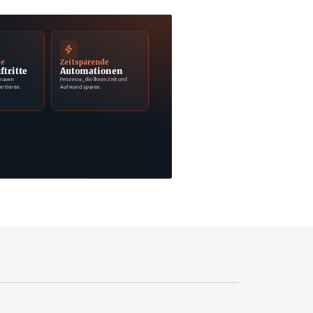
ge
Zeitsparende
ftritte
Automationen
trauen
Prozesse, die Ihnen Zeit und
ertieren.
Aufwand sparen.