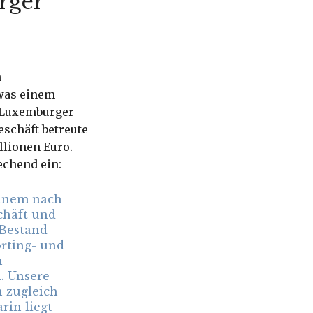
rger
n
 was einem
e Luxemburger
schäft betreute
llionen Euro.
echend ein:
einem nach
chäft und
 Bestand
orting- und
n
. Unsere
 zugleich
rin liegt