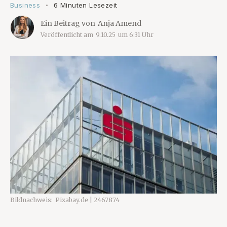
Business
6 Minuten Lesezeit
•
Ein Beitrag von
Anja Amend
Veröffentlicht am
9.10.25
um
6:31
Uhr
Bildnachweis:
Pixabay.de | 2467874