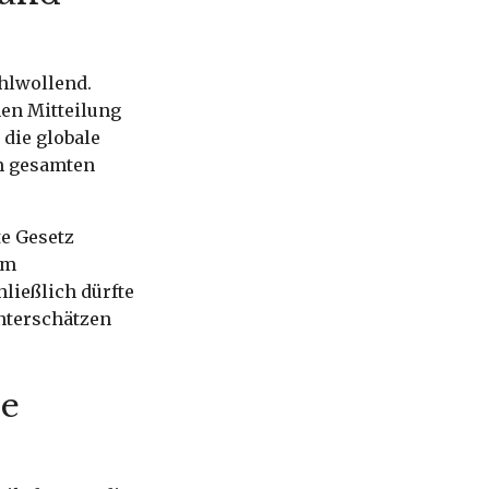
hlwollend.
nen Mitteilung
 die globale
em gesamten
te Gesetz
em
ließlich dürfte
nterschätzen
ie