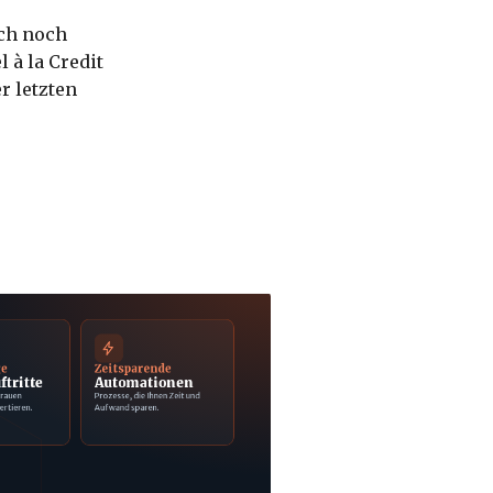
ich noch
 à la Credit
r letzten
ge
Zeitsparende
ftritte
Automationen
trauen
Prozesse, die Ihnen Zeit und
ertieren.
Aufwand sparen.