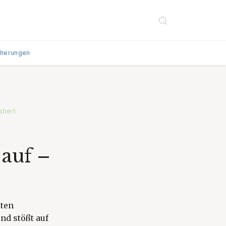
cherungen
tiert
 auf –
zten
nd stößt auf