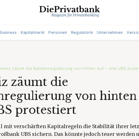
Business
Kapitalmarkt
Personen
Regulatorik
Unternehmen
Versi
weiz zäumt die Bankenregulierung von hinten auf – und UBS protes
z zäumt die
regulierung von hinten
S protestiert
l mit verschärften Kapitalregeln die Stabilität ihrer let
roßbank UBS sichern. Das könnte jedoch teuer werden u