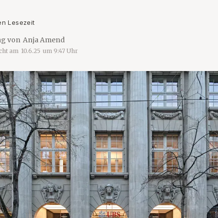
en Lesezeit
ag von
Anja Amend
icht am
10.6.25
um
9:47
Uhr