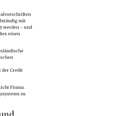
talvorschriften
llständig mit
gt werden – und
dies einen
ausländische
ischen
t
 der Credit
sicht Finma.
nzsystems zu
 und