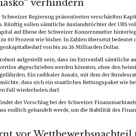
Fiasko“ verhindern
r Schweizer Regierung präsentierten verschärften Kapi
h. Künftig sollen sämtliche Auslandstöchter der UBS vo
pital auf Ebene der Schweizer Konzernmutter hinterle
zu 60 Prozent wie bisher. In Zahlen übersetzt bedeutet 
genkapitalbedarf von bis zu 26 Milliarden Dollar.
 robust aufgestellt sein, dass im Extremfall sämtliche 
wertlos abgeschrieben werden könnten, ohne den heim
gefährden. Ein radikaler Ansatz, mit dem der Bundesra
öchte, dass sich ein staatliches Rettungspaket wie bei
en Fall wiederholen darf.
findet der Vorschlag bei der Schweizer Finanzmarktauf
ss endlich gehandelt werde, um die Stabilität des Fina
nt vor Wettbewerbsnachteil