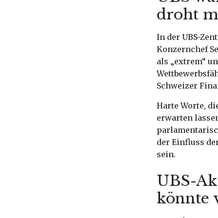
droht m
In der UBS-Zen
Konzernchef Ser
als „extrem“ un
Wettbewerbsfäh
Schweizer Fina
Harte Worte, di
erwarten lassen
parlamentarisc
der Einfluss d
sein.
UBS-Akt
könnte 