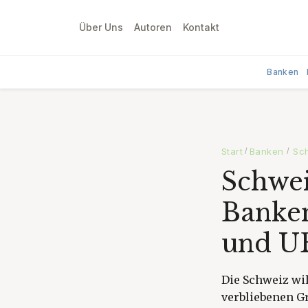
Über Uns
Autoren
Kontakt
Banken
Start
Banken
Sch
/
/
Schwei
Banken
und UB
Die Schweiz wil
verbliebenen G