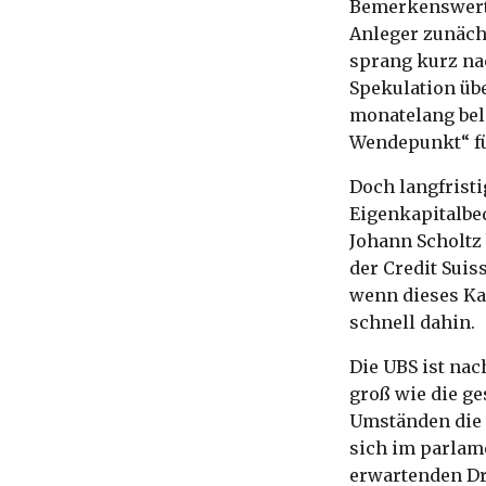
Bemerkenswert i
Anleger zunächs
sprang kurz na
Spekulation üb
monatelang bela
Wendepunkt“ fü
Doch langfristi
Eigenkapitalbe
Johann Scholtz 
der Credit Suis
wenn dieses Kap
schnell dahin.
Die UBS ist na
groß wie die g
Umständen die 
sich im parlam
erwartenden Dr