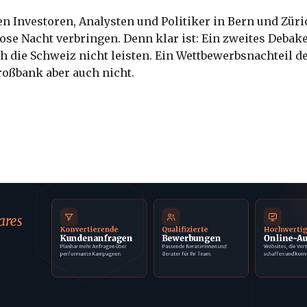
en Investoren, Analysten und Politiker in Bern und Zür
se Nacht verbringen. Denn klar ist: Ein zweites Debakel
h die Schweiz nicht leisten. Ein Wettbewerbsnachteil de
roßbank aber auch nicht.
ares
Konvertierende
Qualifizierte
Hochwerti
Kundenanfragen
Bewerbungen
Online-Au
Planbar mehr Anfragen über
Passende Beraterinnen und
Websites, die Ver
performante Kampagnen.
Berater für Ihr Team.
schaffen und konv