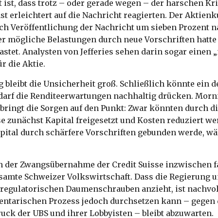
st, dass trotz – oder gerade wegen – der harschen Kri
t erleichtert auf die Nachricht reagierten. Der Aktien
ch Veröffentlichung der Nachricht um sieben Prozent n
er mögliche Belastungen durch neue Vorschriften hatte
stet. Analysten von Jefferies sehen darin sogar einen
r die Aktie.
g bleibt die Unsicherheit groß. Schließlich könnte ein 
darf die Renditeerwartungen nachhaltig drücken. Morn
bringt die Sorgen auf den Punkt: Zwar könnten durch di
se zunächst Kapital freigesetzt und Kosten reduziert w
ital durch schärfere Vorschriften gebunden werde, wär
ch der Zwangsübernahme der Credit Suisse inzwischen f
esamte Schweizer Volkswirtschaft. Dass die Regierung u
regulatorischen Daumenschrauben anzieht, ist nachvoll
entarischen Prozess jedoch durchsetzen kann – gegen 
uck der UBS und ihrer Lobbyisten – bleibt abzuwarten.