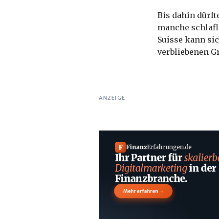
Bis dahin dürft
manche schlaflo
Suisse kann sic
verbliebenen G
ANZEIGE
F
Finanz
Erfahrungen
.
de
Ihr Partner für
skalierb
Digitalmarketing
in der
Finanzbranche.
→
Mehr erfahren