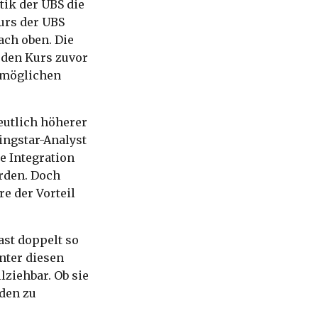
tik der UBS die
kurs der UBS
ach oben. Die
 den Kurs zuvor
 „möglichen
deutlich höherer
ingstar-Analyst
e Integration
erden. Doch
e der Vorteil
ast doppelt so
nter diesen
ziehbar. Ob sie
den zu