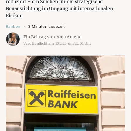
reduziert – ein Zeichen für die strategische
Neuausrichtung im Umgang mit internationalen
Risiken.
Banken
3 Minuten Lesezeit
•
Ein Beitrag von
Anja Amend
Veröffentlicht am
10.2.25
um
22:01
Uhr