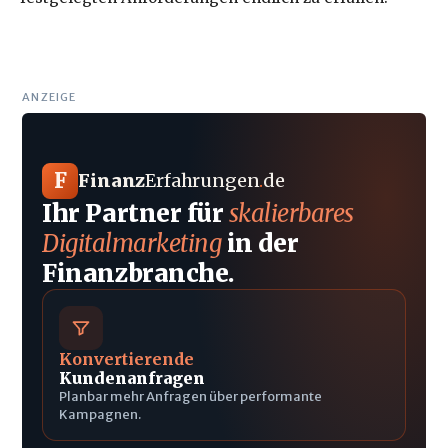
ANZEIGE
F
Finanz
Erfahrungen
.
de
Ihr Partner für
skalierbares
Digitalmarketing
in der
Finanzbranche.
Konvertierende
Kundenanfragen
Planbar mehr Anfragen über performante
Kampagnen.