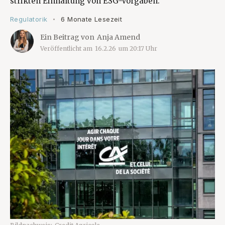
strikten Einhaltung von ESG-Vorgaben.
Regulatorik
6 Monate Lesezeit
•
Ein Beitrag von
Anja Amend
Veröffentlicht am
16.2.26
um
20:17
Uhr