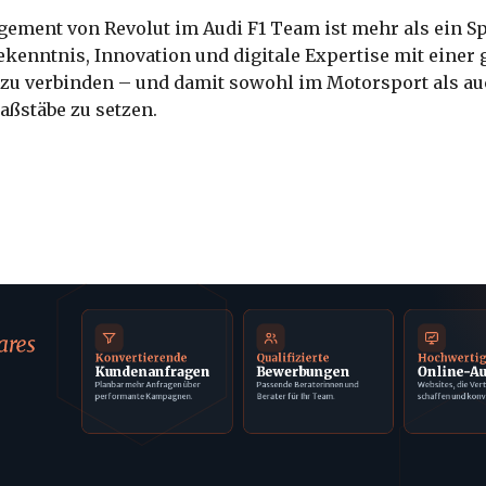
ement von Revolut im Audi F1 Team ist mehr als ein S
Bekenntnis, Innovation und digitale Expertise mit einer 
 zu verbinden – und damit sowohl im Motorsport als au
aßstäbe zu setzen.
ares
Konvertierende
Qualifizierte
Hochwerti
Kundenanfragen
Bewerbungen
Online-Au
Planbar mehr Anfragen über
Passende Beraterinnen und
Websites, die Ver
performante Kampagnen.
Berater für Ihr Team.
schaffen und konv