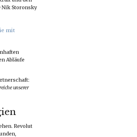
O Nik Storonsky
ie mit
amhaften
nen Abläufe
rtnerschaft:
reiche unserer
gien
ehen. Revolut
bunden,