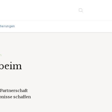
cherungen
n
 beim
 Partnerschaft
bnisse schaffen