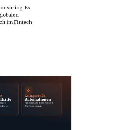
ponsoring. Es
globalen
ch im Fintech-
ge
Zeitsparende
ftritte
Automationen
trauen
Prozesse, die Ihnen Zeit und
ertieren.
Aufwand sparen.