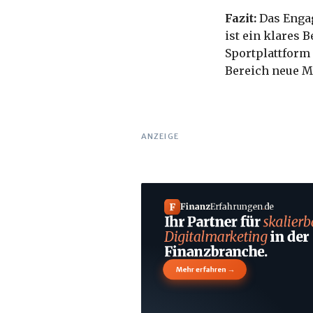
Fazit:
Das Engag
ist ein klares 
Sportplattform
Bereich neue M
ANZEIGE
F
Finanz
Erfahrungen
.
de
Ihr Partner für
skalierb
Digitalmarketing
in der
Finanzbranche.
→
Mehr erfahren