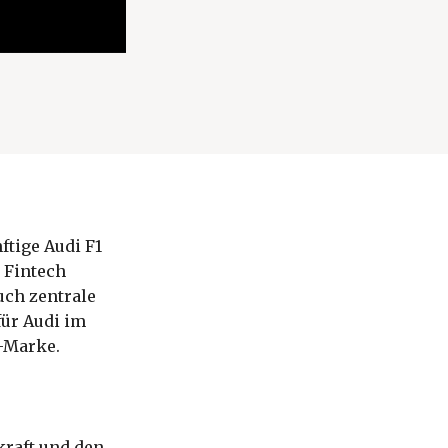
tige Audi F1
 Fintech
uch zentrale
für Audi im
-Marke.
kraft und den