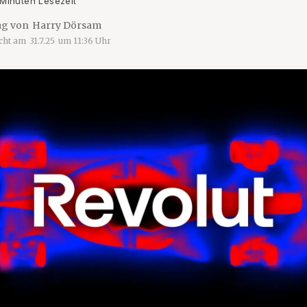
 Minuten Lesezeit
ag von
Harry Dörsam
icht am
31.7.25
um
11:36
Uhr