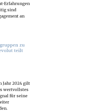
ut-Erfahrungen
tig sind
ngagement an
elgruppen zu
volut teilt
 Jahr 2024 gilt
as wertvollstes
gnal für seine
eiter
den.