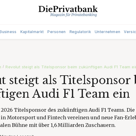
Business
Kapitalmarkt
Personen
Regulatorik
Unternehmen
Versi
n
Revolut steigt als Titelsponsor beim zukünftigen Audi F1 Team ei
/
t steigt als Titelsponsor
tigen Audi F1 Team ein
 2026 Titelsponsor des zukünftigen Audi F1 Teams. Die
 in Motorsport und Fintech vereinen und neue Fan-Erle
balen Bühne mit über 1,6 Milliarden Zuschauern.