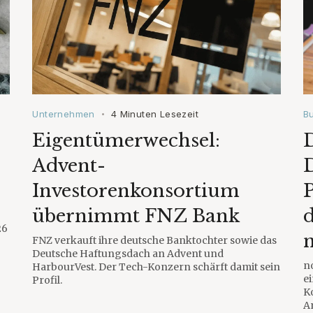
Unternehmen
4 Minuten Lesezeit
B
•
Eigentümerwechsel:
D
Advent-
Investorenkonsortium
übernimmt FNZ Bank
26
FNZ verkauft ihre deutsche Banktochter sowie das
Deutsche Haftungsdach an Advent und
n
HarbourVest. Der Tech-Konzern schärft damit sein
e
Profil.
K
A