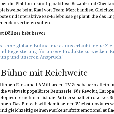
ber die Plattform künftig nahtlose Bezahl- und Checko
spielsweise beim Kauf von Team-Merchandise. Gleichzei
ote und interaktive Fan-Erlebnisse geplant, die das E
enden vertiefen sollen.
t Döllner hebt hervor:
ist eine globale Bühne, die es uns erlaubt, neue Zi
nd Begeisterung für unsere Produkte zu wecken. Re
tung und unseren Anspruch.“
 Bühne mit Reichweite
llionen Fans und 1,6 Milliarden TV-Zuschauern allein im
s die weltweit populärste Rennserie. Für Revolut, Europ
logieunternehmen, ist die Partnerschaft ein starkes Si
ionen. Das Fintech will damit seinen Wachstumskurs w
nd gleichzeitig seinen Markenauftritt emotional aufla