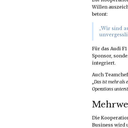
Willen auszeic
betont:
„Wir sind 
unvergessli
Für das Audi F
Sponsor, sonder
integriert.
Auch Teamchef J
„Das ist mehr als 
Operations unterst
Mehrwer
Die Kooperation
Business wird 