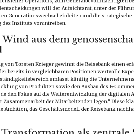
ichsleiter Operations, zum Generalbevollmächtigten be
lentscheidungen will der Aufsichtsrat, unter der Führ
ren Generationswechsel einleiten und die strategische
des Instituts vorantreiben.
r Wind aus dem genossenscha
d
ng von Torsten Krieger gewinnt die Reisebank einen er
er bereits in vergleichbaren Positionen wertvolle Exp
uständigkeitsbereich umfasst künftig die Unternehmen
icklung von Produkten sowie den Ausbau des E-Commer
rde den Fokus auf die Weiterentwicklung der digitalen
er Zusammenarbeit der Mitarbeitenden legen.“ Diese kl
ie Ambition, das Geschäftsmodell der Reisebank nachha
 Transformation als zentrale 