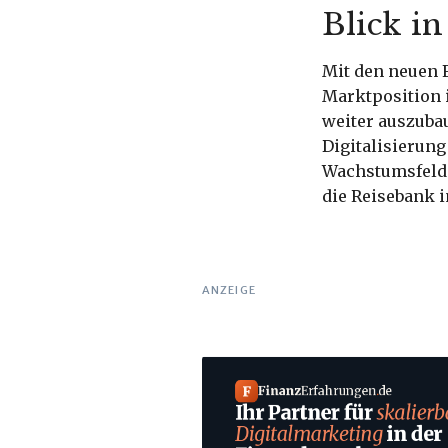
Blick in
Mit den neuen F
Marktposition
weiter auszuba
Digitalisierun
Wachstumsfelde
die Reisebank i
ANZEIGE
F
Finanz
Erfahrungen
.
de
Ihr Partner für
skalierb
Digitalmarketing
in der