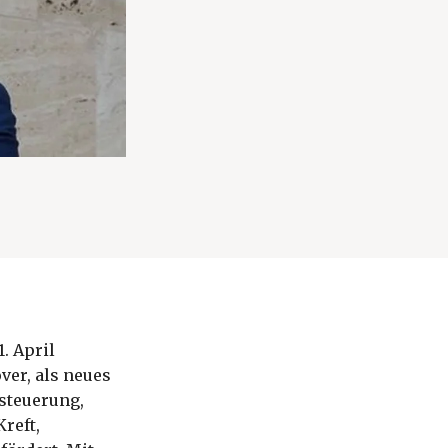
. April
er, als neues
steuerung,
reft,