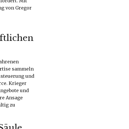
fördert. Mit
ung von Gregor
ftlichen
fahrenen
ertise sammeln
ssteuerung und
ce. Krieger
 Angebote und
are Ansage
ltig zu
Säule