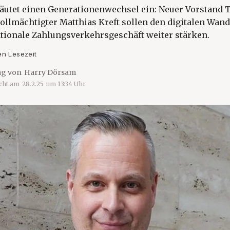
läutet einen Generationenwechsel ein: Neuer Vorstand 
ollmächtigter Matthias Kreft sollen den digitalen Wand
ationale Zahlungsverkehrsgeschäft weiter stärken.
en Lesezeit
ag von
Harry Dörsam
icht am
28.2.25
um
13:34
Uhr