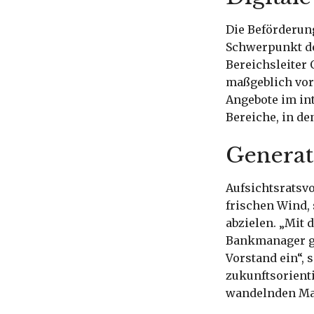
Die Beförderun
Schwerpunkt der
Bereichsleiter 
maßgeblich vora
Angebote im i
Bereiche, in de
Generat
Aufsichtsratsvo
frischen Wind,
abzielen. „Mit 
Bankmanager ge
Vorstand ein“, s
zukunftsorienti
wandelnden Mar