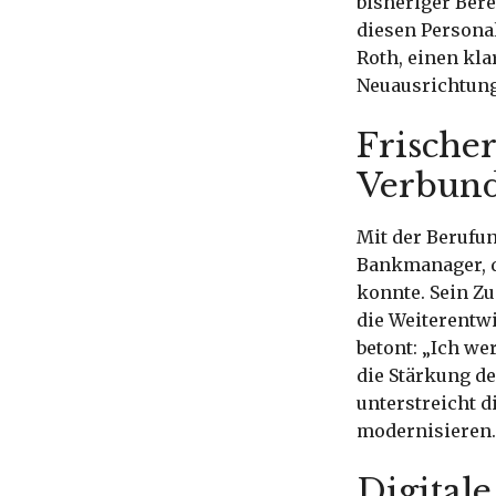
bisheriger Bere
diesen Persona
Roth, einen kla
Neuausrichtung 
Frische
Verbun
Mit der Berufu
Bankmanager, d
konnte. Sein Z
die Weiterentw
betont: „Ich we
die Stärkung d
unterstreicht d
modernisieren.
Digitale