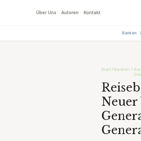
Über Uns
Autoren
Kontakt
Banken
Start
Banken
Rei
/
/
Ge
Reiseb
Neuer 
Genera
Genera