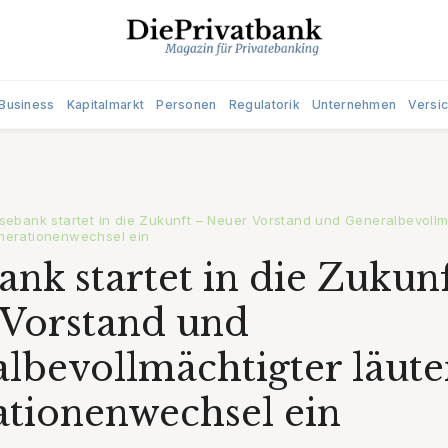
Business
Kapitalmarkt
Personen
Regulatorik
Unternehmen
Versi
sebank startet in die Zukunft – Neuer Vorstand und Generalbevollm
nerationenwechsel ein
ank startet in die Zukun
Vorstand und
lbevollmächtigter läut
tionenwechsel ein