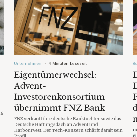
Unternehmen
4 Minuten Lesezeit
B
•
Eigentümerwechsel:
D
Advent-
Investorenkonsortium
übernimmt FNZ Bank
26
FNZ verkauft ihre deutsche Banktochter sowie das
Deutsche Haftungsdach an Advent und
n
HarbourVest. Der Tech-Konzern schärft damit sein
e
Profil.