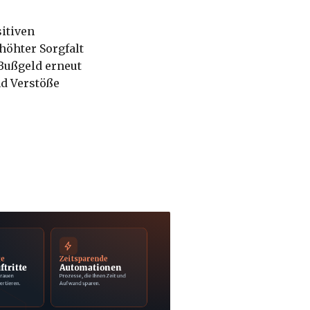
itiven
höhter Sorgfalt
Bußgeld erneut
nd Verstöße
ge
Zeitsparende
ftritte
Automationen
trauen
Prozesse, die Ihnen Zeit und
ertieren.
Aufwand sparen.