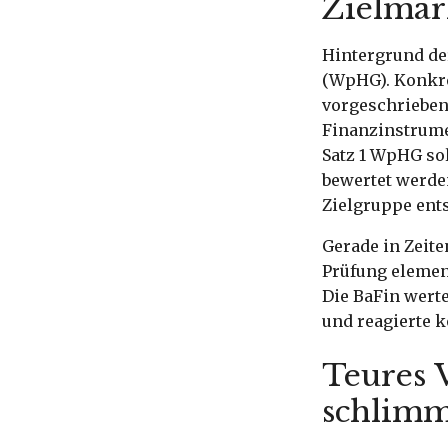
Zielmar
Hintergrund de
(WpHG). Konkre
vorgeschrieben
Finanzinstrume
Satz 1 WpHG sol
bewertet werde
Zielgruppe ent
Gerade in Zeit
Prüfung elemen
Die BaFin werte
und reagierte 
Teures 
schlim