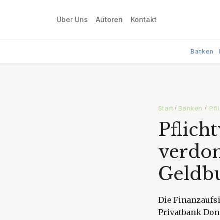
Über Uns
Autoren
Kontakt
Banken
Start
Banken
Pfl
/
/
Pflich
verdon
Geldb
Die Finanzaufsi
Privatbank Don