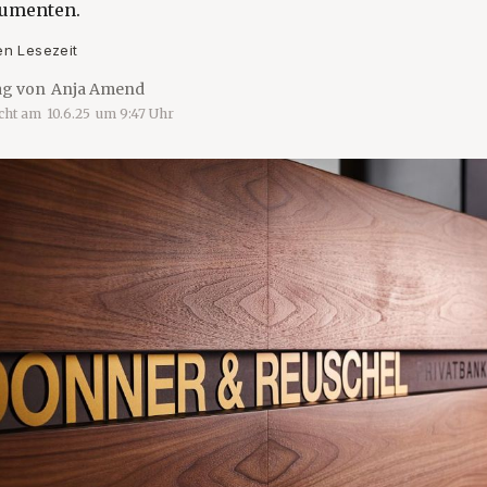
rumenten.
en Lesezeit
ag von
Anja Amend
icht am
10.6.25
um
9:47
Uhr