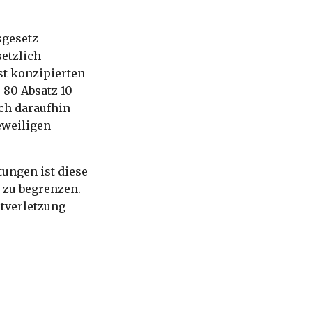
sgesetz
etzlich
st konzipierten
 80 Absatz 10
ich daraufhin
eweiligen
ungen ist diese
 zu begrenzen.
htverletzung