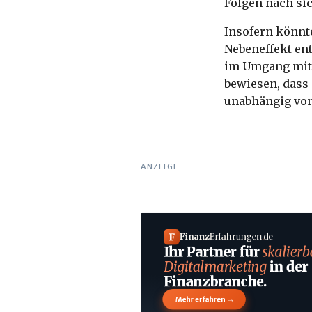
Folgen nach sic
Insofern könnt
Nebeneffekt ent
im Umgang mit 
bewiesen, dass
unabhängig von 
ANZEIGE
F
Finanz
Erfahrungen
.
de
Ihr Partner für
skalierb
Digitalmarketing
in der
Finanzbranche.
→
Mehr erfahren