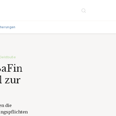
cherungen
 Geldbuße
BaFin
 zur
en die
ungspflichten