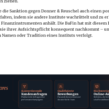
h ziehen.
e die Sanktion gegen Donner & Reuschel auch einen pos
falten, indem sie andere Institute wachrüttelt und zu er
Finanzinstrumenten anhält. Die BaFin hat mit diesem 
 sie ihrer Aufsichtspflicht konsequent nachkommt – u
Namen oder Tradition eines Instituts verfolgt.
ares
Konvertierende
Qualifizierte
Hochwerti
Kundenanfragen
Bewerbungen
Online-Au
Planbar mehr Anfragen über
Passende Beraterinnen und
Websites, die Ver
performante Kampagnen.
Berater für Ihr Team.
schaffen und konv