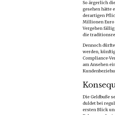
So ärgerlich di
gesehen hätte 
derartigen Pfl
Millionen Euro
Vergehen fällig
die traditionsr
Dennoch dürfte
werden, künftig
Compliance-Ver
am Ansehen eine
Kundenbeziehun
Konsequ
Die Geldbuße se
duldet bei regu
ersten Blick u