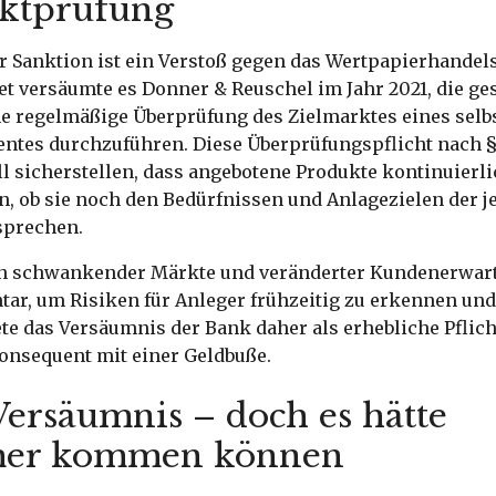
ktprüfung
r Sanktion ist ein Verstoß gegen das Wertpapierhandel
t versäumte es Donner & Reuschel im Jahr 2021, die ges
e regelmäßige Überprüfung des Zielmarktes eines selb
ntes durchzuführen. Diese Überprüfungspflicht nach §
l sicherstellen, dass angebotene Produkte kontinuierl
n, ob sie noch den Bedürfnissen und Anlagezielen der j
sprechen.
en schwankender Märkte und veränderter Kundenerwart
tar, um Risiken für Anleger frühzeitig zu erkennen und
te das Versäumnis der Bank daher als erhebliche Pflic
konsequent mit einer Geldbuße.
Versäumnis – doch es hätte
mer kommen können