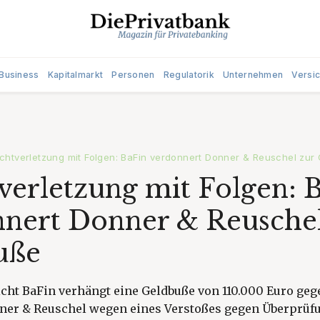
Business
Kapitalmarkt
Personen
Regulatorik
Unternehmen
Versi
ichtverletzung mit Folgen: BaFin verdonnert Donner & Reuschel zur
tverletzung mit Folgen: 
nert Donner & Reuschel
uße
cht BaFin verhängt eine Geldbuße von 110.000 Euro geg
ner & Reuschel wegen eines Verstoßes gegen Überprüf