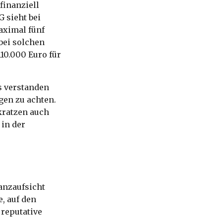
finanziell
 sieht bei
aximal fünf
bei solchen
10.000 Euro für
s verstanden
gen zu achten.
kratzen auch
 in der
nanzaufsicht
e, auf den
reputative