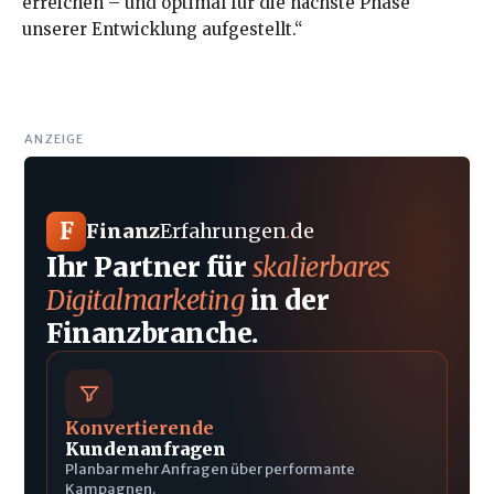
erreichen – und optimal für die nächste Phase
unserer Entwicklung aufgestellt.“
ANZEIGE
F
Finanz
Erfahrungen
.
de
Ihr Partner für
skalierbares
Digitalmarketing
in der
Finanzbranche.
Konvertierende
Kundenanfragen
Planbar mehr Anfragen über performante
Kampagnen.