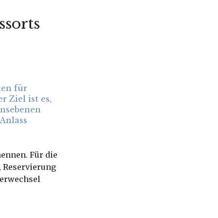
sorts
ten für
Ziel ist es,
mensebenen
 Anlass
nennen. Für die
, Reservierung
merwechsel