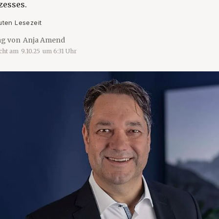
esses.
uten Lesezeit
ag von
Anja Amend
icht am
9.10.25
um
6:31
Uhr