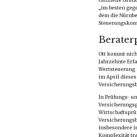
Offizielle Grü
„im besten gege
dem die Nürnber
Steuerungskomp
Berater
Ott kommt nicht
Jahrzehnte Erf
Wertsteuerung m
im April diese
Versicherungsb
In Prüfungs- u
Versicherungsg
Wirtschaftsprüf
Versicherungsbe
insbesondere in
Komplexität tra