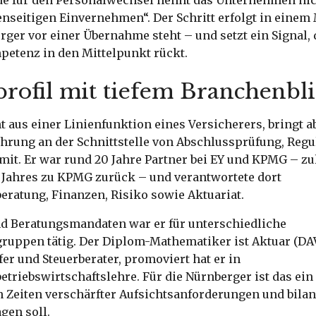
nde für den Personalwechsel nennt das Unternehmen nic
nseitigen Einvernehmen“. Der Schritt erfolgt in einem
ger vor einer Übernahme steht – und setzt ein Signal,
etenz in den Mittelpunkt rückt.
profil mit tiefem Branchenbl
 aus einer Linienfunktion eines Versicherers, bringt a
ahrung an der Schnittstelle von Abschlussprüfung, Reg
it. Er war rund 20 Jahre Partner bei EY und KPMG – zul
s Jahres zu KPMG zurück – und verantwortete dort
eratung, Finanzen, Risiko sowie Aktuariat.
nd Beratungsmandaten war er für unterschiedliche
ruppen tätig. Der Diplom-Mathematiker ist Aktuar (DAV
er und Steuerberater, promoviert hat er in
triebswirtschaftslehre. Für die Nürnberger ist das ein 
 Zeiten verschärfter Aufsichtsanforderungen und bilan
gen soll.