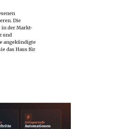
esenen
eren. Die
 in der Markt-
z und
die angekündigte
ie das Haus für
ge
Zeitsparende
ftritte
Automationen