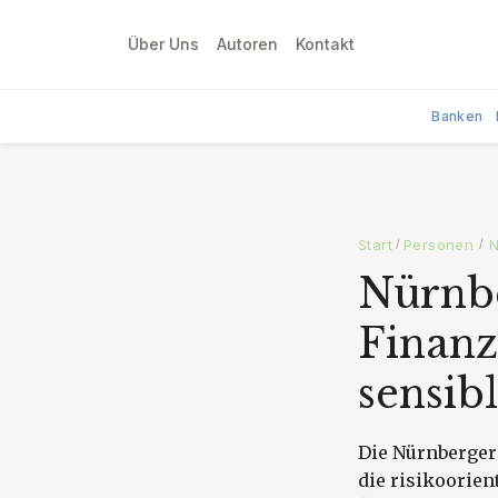
Über Uns
Autoren
Kontakt
Banken
Start
Personen
N
/
/
Nürnbe
Finanz
sensib
Die Nürnberger 
die risikoorien