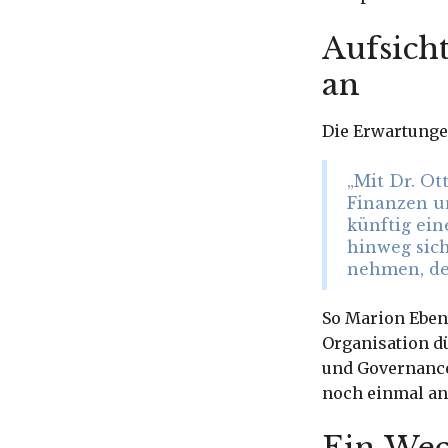
Aufsich
an
Die Erwartungen
„Mit Dr. O
Finanzen u
künftig ein
hinweg sich
nehmen, de
So Marion Ebent
Organisation d
und Governance
noch einmal an
Ein Wec