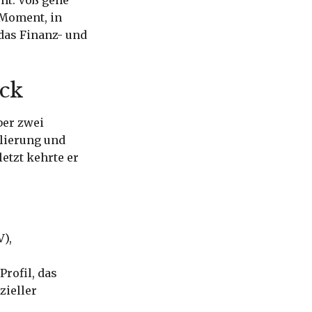
ht. Voß gehe
 Moment, in
 das Finanz- und
ick
ber zwei
ulierung und
etzt kehrte er
),
Profil, das
zieller