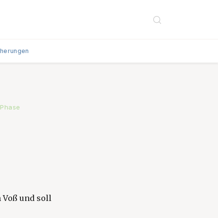
cherungen
r Phase
n Voß und soll