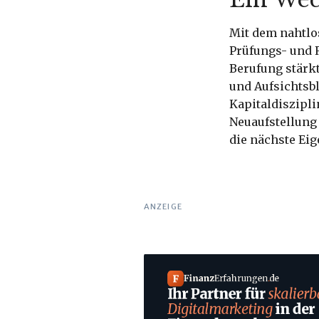
Mit dem nahtl
Prüfungs- und R
Berufung stärkt
und Aufsichtsb
Kapitaldiszipli
Neuaufstellung
die nächste Eig
ANZEIGE
F
Finanz
Erfahrungen
.
de
Ihr Partner für
skalierb
Digitalmarketing
in der