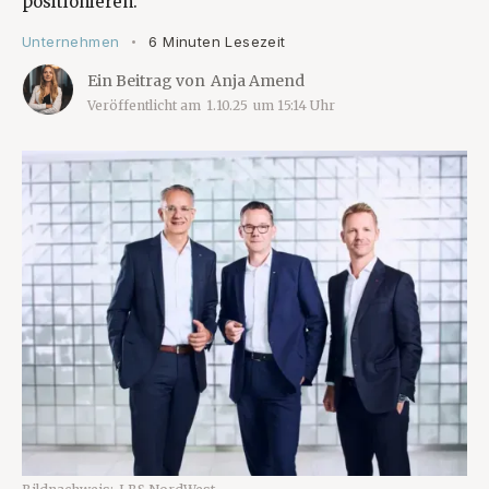
positionieren.
Unternehmen
6 Minuten Lesezeit
•
Ein Beitrag von
Anja Amend
Veröffentlicht am
1.10.25
um
15:14
Uhr