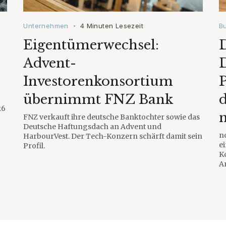
Unternehmen
4 Minuten Lesezeit
B
•
Eigentümerwechsel:
D
Advent-
Investorenkonsortium
übernimmt FNZ Bank
26
FNZ verkauft ihre deutsche Banktochter sowie das
Deutsche Haftungsdach an Advent und
n
HarbourVest. Der Tech-Konzern schärft damit sein
e
Profil.
K
A