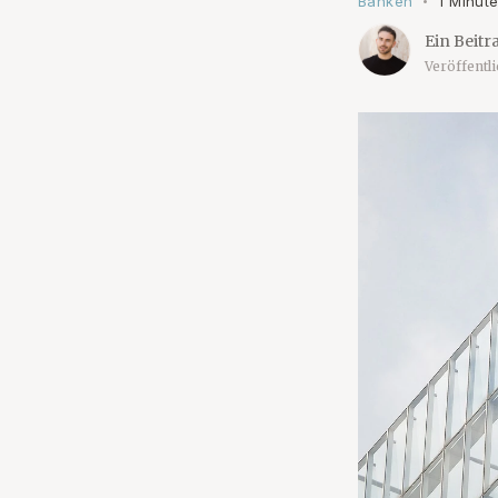
Banken
1 Minute
•
Ein Beitr
Veröffentl