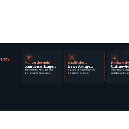
ares
Konvertierende
Qualifizierte
Hochwerti
Kundenanfragen
Bewerbungen
Online-Au
Planbar mehr Anfragen über
Passende Beraterinnen und
Websites, die Ver
performante Kampagnen.
Berater für Ihr Team.
schaffen und konv