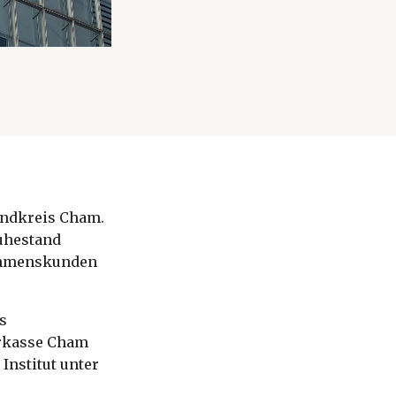
Landkreis Cham.
Ruhestand
nehmenskunden
s
arkasse Cham
Institut unter