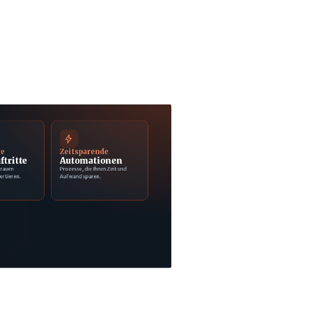
ge
Zeitsparende
ftritte
Automationen
trauen
Prozesse, die Ihnen Zeit und
ertieren.
Aufwand sparen.