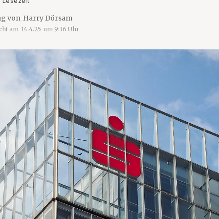
 Lesezeit
ag von
Harry Dörsam
icht am
14.4.25
um
9:36
Uhr