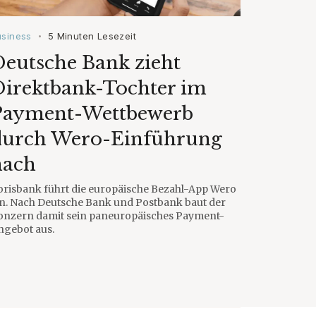
usiness
5 Minuten Lesezeit
•
eutsche Bank zieht
Direktbank-Tochter im
Payment-Wettbewerb
durch Wero-Einführung
nach
orisbank führt die europäische Bezahl-App Wero
in. Nach Deutsche Bank und Postbank baut der
onzern damit sein paneuropäisches Payment-
ngebot aus.