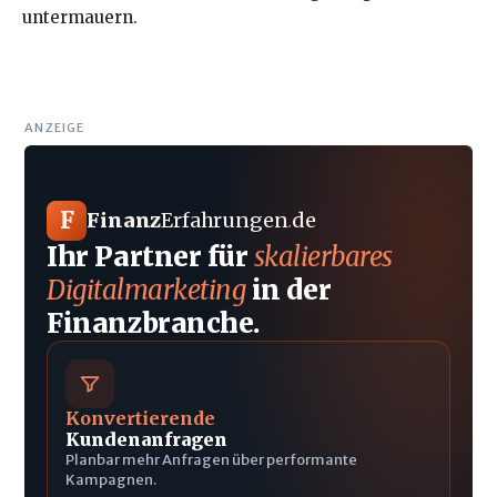
untermauern
.
ANZEIGE
F
Finanz
Erfahrungen
.
de
Ihr Partner für
skalierbares
Digitalmarketing
in der
Finanzbranche.
Konvertierende
Kundenanfragen
Planbar mehr Anfragen über performante
Kampagnen.