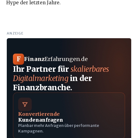
Hype der letzten Jahre.
ANZEIGE
F
Finanz
Erfahrungen
.
de
Ihr Partner für
skalierbares
Digitalmarketing
in der
Finanzbranche.
Konvertierende
Kundenanfragen
Planbar mehr Anfragen über performante
Kampagnen.