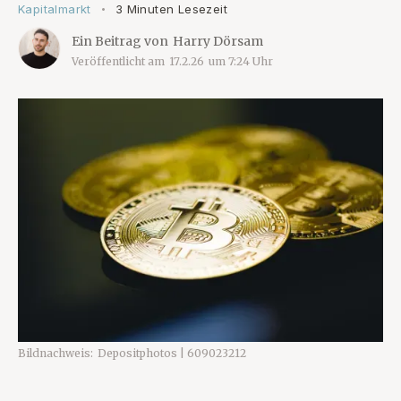
Kapitalmarkt
3 Minuten Lesezeit
•
Ein Beitrag von
Harry Dörsam
Veröffentlicht am
17.2.26
um
7:24
Uhr
Bildnachweis:
Depositphotos | 609023212