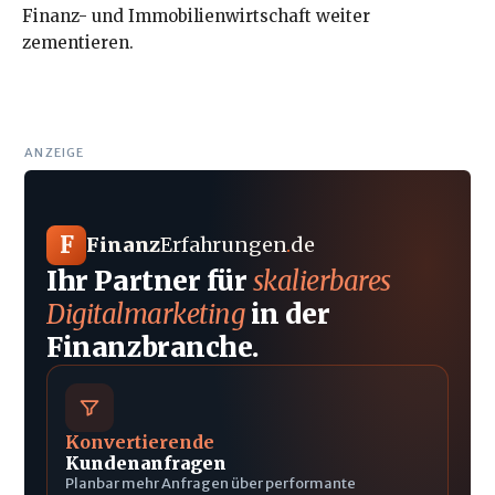
Finanz- und Immobilienwirtschaft weiter
zementieren.
ANZEIGE
F
Finanz
Erfahrungen
.
de
Ihr Partner für
skalierbares
Digitalmarketing
in der
Finanzbranche.
Konvertierende
Kundenanfragen
Planbar mehr Anfragen über performante