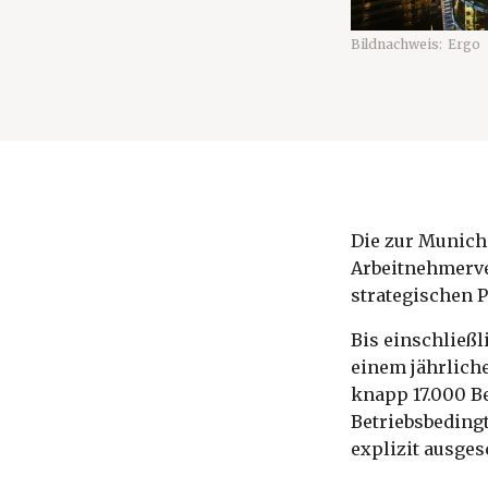
Bildnachweis:
Ergo
Die zur Munich
Arbeitnehmerver
strategischen 
Bis einschließl
einem jährliche
knapp 17.000 Be
Betriebsbeding
explizit ausges