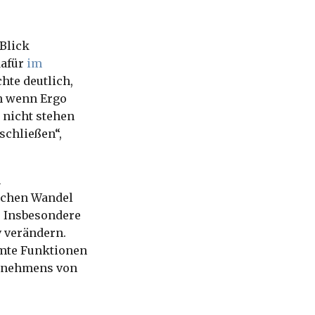
 Blick
dafür
im
hte deutlich,
ch wenn Ergo
 nicht stehen
schließen“,
n
schen Wandel
. Insbesondere
 verändern.
mmte Funktionen
ernehmens von