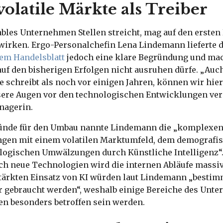
volatile Märkte als Treiber
ables Unternehmen Stellen streicht, mag auf den ersten
irken. Ergo-Personalchefin Lena Lindemann lieferte 
em Handelsblatt
jedoch eine klare Begründung und mac
auf den bisherigen Erfolgen nicht ausruhen dürfe. „Au
schreibt als noch vor einigen Jahren, können wir hier
sere Augen vor den technologischen Entwicklungen ver
nagerin.
ründe für den Umbau nannte Lindemann die „komplexe
gen mit einem volatilen Marktumfeld, dem demografi
logischen Umwälzungen durch Künstliche Intelligenz“
ch neue Technologien wird die internen Abläufe massiv
tärkten Einsatz von KI würden laut Lindemann „besti
r gebraucht werden“, weshalb einige Bereiche des Unt
en besonders betroffen sein werden.