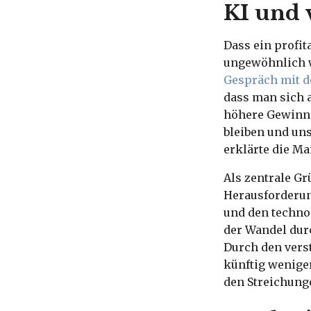
KI und 
Dass ein profit
ungewöhnlich w
Gespräch mit d
dass man sich 
höhere Gewinne 
bleiben und un
erklärte die Ma
Als zentrale G
Herausforderun
und den techno
der Wandel dur
Durch den vers
künftig wenige
den Streichung