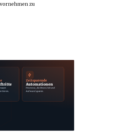
e vornehmen zu
ge
Zeitsparende
ftritte
Automationen
trauen
Prozesse, die Ihnen Zeit und
ertieren.
Aufwand sparen.