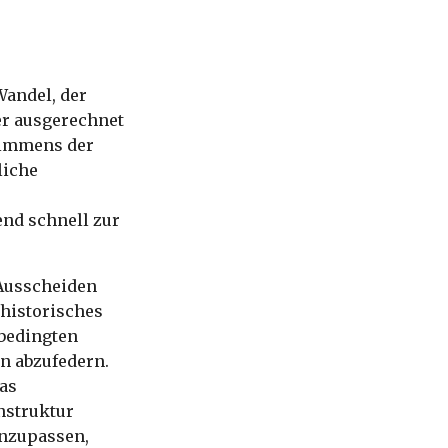
Wandel, der
er ausgerechnet
e immens der
liche
nd schnell zur
 Ausscheiden
historisches
 bedingten
on abzufedern.
Das
nstruktur
anzupassen,