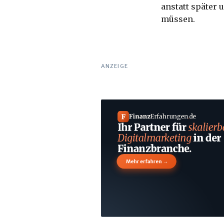
anstatt später
müssen.
ANZEIGE
F
Finanz
Erfahrungen
.
de
Ihr Partner für
skalierb
Digitalmarketing
in der
Finanzbranche.
→
Mehr erfahren