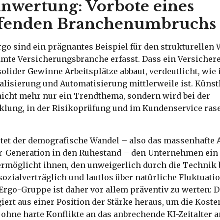
nwertung: Vorbote eines
eifenden Branchenumbruchs
rgo sind ein prägnantes Beispiel für den strukturellen 
samte Versicherungsbranche erfasst. Dass ein Versicher
solider Gewinne Arbeitsplätze abbaut, verdeutlicht, wi
alisierung und Automatisierung mittlerweile ist. Künst
 nicht mehr nur ein Trendthema, sondern wird bei der
lung, in der Risikoprüfung und im Kundenservice rase
ietet der demografische Wandel – also das massenhafte
-Generation in den Ruhestand – den Unternehmen ein 
 ermöglicht ihnen, den unweigerlich durch die Technik
ozialverträglich und lautlos über natürliche Fluktuati
 Ergo-Gruppe ist daher vor allem präventiv zu werten: 
ert aus einer Position der Stärke heraus, um die Koste
 ohne harte Konflikte an das anbrechende KI-Zeitalter 