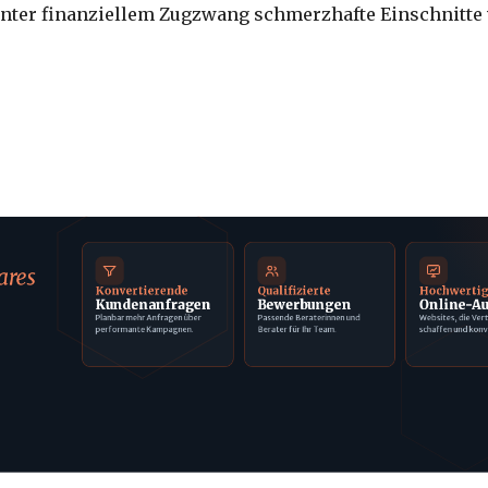
 unter finanziellem Zugzwang schmerzhafte Einschnitt
ares
Konvertierende
Qualifizierte
Hochwerti
Kundenanfragen
Bewerbungen
Online-Au
Planbar mehr Anfragen über
Passende Beraterinnen und
Websites, die Ver
performante Kampagnen.
Berater für Ihr Team.
schaffen und konv