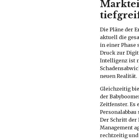
Marktei
tiefgr
Die Pläne der E
aktuell die ge
in einer Phase 
Druck zur Digit
Intelligenz ist
Schadensabwick
neuen Realität.
Gleichzeitig b
der Babyboomer
Zeitfenster. Es
Personalabbau s
Der Schritt der
Management agi
rechtzeitig und