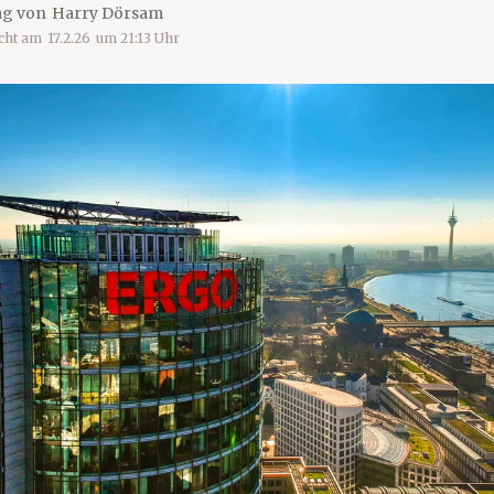
ag von
Harry Dörsam
icht am
17.2.26
um
21:13
Uhr