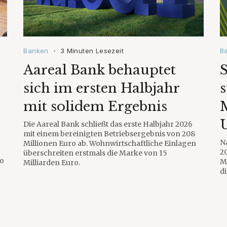
Banken
3 Minuten Lesezeit
B
•
Aareal Bank behauptet
S
sich im ersten Halbjahr
s
mit solidem Ergebnis
U
Die Aareal Bank schließt das erste Halbjahr 2026
mit einem bereinigten Betriebsergebnis von 208
N
Millionen Euro ab. Wohnwirtschaftliche Einlagen
2
überschreiten erstmals die Marke von 15
ro
M
Milliarden Euro.
di