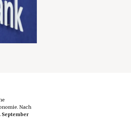
he
konomie. Nach
0. September