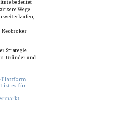
itute bedeutet
 kürzere Wege
 weiterlaufen,
e Neobroker-
r Strategie
en. Gründer und
-Plattform
 ist es für
.
ermarkt –