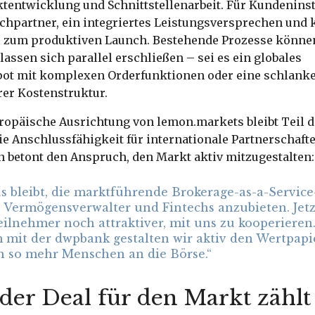
ktentwicklung und Schnittstellenarbeit. Für Kundeninst
echpartner, ein integriertes Leistungsversprechen und
is zum produktiven Launch. Bestehende Prozesse können
assen sich parallel erschließen – sei es ein globales
ot mit komplexen Orderfunktionen oder eine schlank
rer Kostenstruktur.
ropäische Ausrichtung von lemon.markets bleibt Teil de
ie Anschlussfähigkeit für internationale Partnerschaft
 betont den Anspruch, den Markt aktiv mitzugestalten:
s bleibt, die marktführende Brokerage-as-a-Service
 Vermögensverwalter und Fintechs anzubieten. Jetzt
eilnehmer noch attraktiver, mit uns zu kooperieren
mit der dwpbank gestalten wir aktiv den Wertpapi
n so mehr Menschen an die Börse.“
er Deal für den Markt zählt