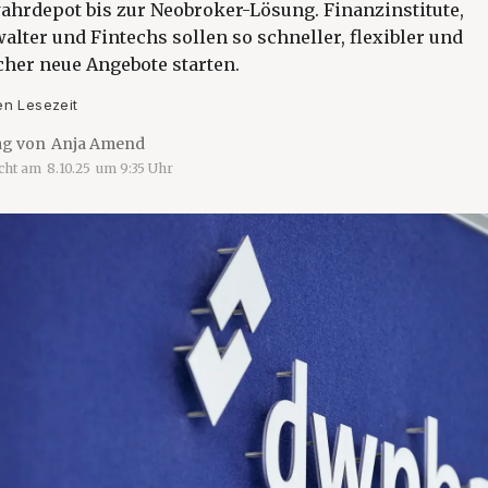
ahrdepot bis zur Neobroker-Lösung. Finanzinstitute,
ter und Fintechs sollen so schneller, flexibler und
cher neue Angebote starten.
en Lesezeit
ag von
Anja Amend
icht am
8.10.25
um
9:35
Uhr