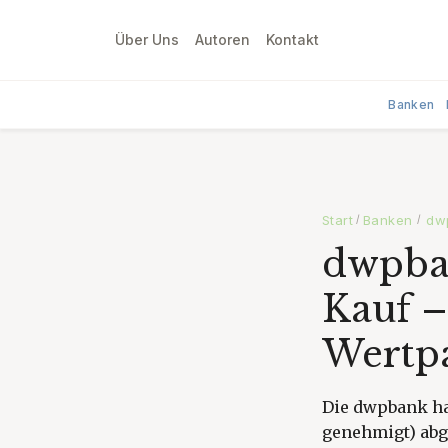
Über Uns
Autoren
Kontakt
Banken
Start
Banken
dwp
/
/
dwpban
Kauf –
Wertpa
Die dwpbank ha
genehmigt) abg