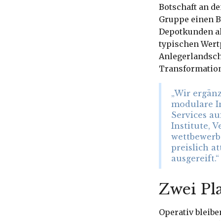
Botschaft an de
Gruppe einen B
Depotkunden al
typischen Wert
Anlegerlandscha
Transformation
„Wir ergän
modulare In
Services au
Institute, 
wettbewerbs
preislich a
ausgereift.“
Zwei Pl
Operativ bleib