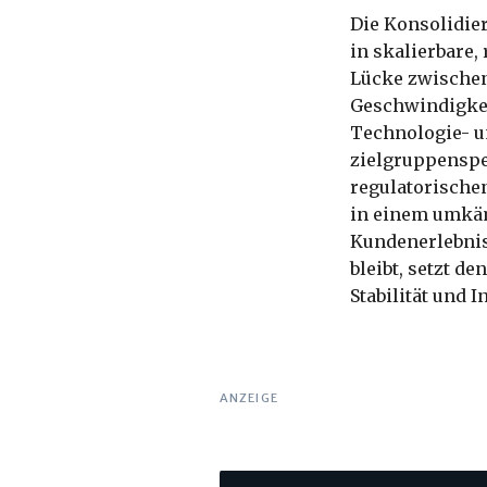
Die Konsolidie
in skalierbare,
Lücke zwischen
Geschwindigkeit
Technologie- un
zielgruppenspe
regulatorische
in einem umkäm
Kundenerlebniss
bleibt, setzt d
Stabilität und 
ANZEIGE