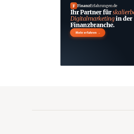
F
Finanz
Erfahrungen
.
de
Ihr Partner für
skalierb
Digitalmarketing
in der
Finanzbranche.
→
Mehr erfahren