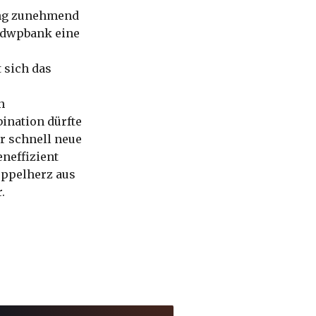
ung zunehmend
e dwpbank eine
 sich das
n
ination dürfte
r schnell neue
eneffizient
Doppelherz aus
.