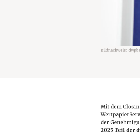
Bildnachweis:
dwpb
Mit dem Closin
WertpapierServ
der Genehmigun
2025 Teil der