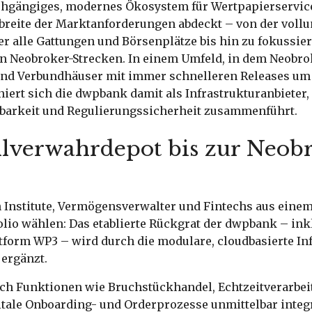
rchgängiges, modernes Ökosystem für Wertpapierservice
breite der Marktanforderungen abdeckt – von der voll
 alle Gattungen und Börsenplätze bis hin zu fokussier
en Neobroker-Strecken. In einem Umfeld, in dem Neobro
nd Verbundhäuser mit immer schnelleren Releases um
niert sich die dwpbank damit als Infrastrukturanbieter,
rbarkeit und Regulierungssicherheit zusammenführt.
lverwahrdepot bis zur Neob
 Institute, Vermögensverwalter und Fintechs aus einem
lio wählen: Das etablierte Rückgrat der dwpbank – ink
tform WP3 – wird durch die modulare, cloudbasierte In
ergänzt.
ich Funktionen wie Bruchstückhandel, Echtzeitverarbe
itale Onboarding- und Orderprozesse unmittelbar integr