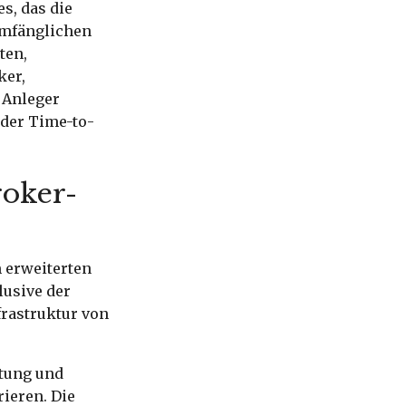
s, das die
umfänglichen
ten,
ker,
 Anleger
 der Time-to-
roker-
 erweiterten
lusive der
frastruktur von
itung und
ieren. Die