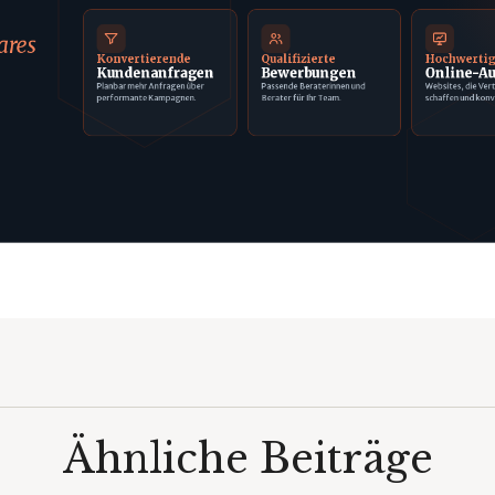
ares
Konvertierende
Qualifizierte
Hochwerti
Kundenanfragen
Bewerbungen
Online-Au
Planbar mehr Anfragen über
Passende Beraterinnen und
Websites, die Ver
performante Kampagnen.
Berater für Ihr Team.
schaffen und konv
Ähnliche Beiträge