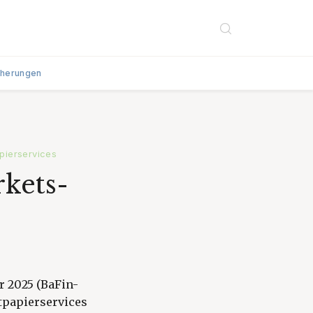
cherungen
pierservices
kets-
 2025 (BaFin-
tpapierservices