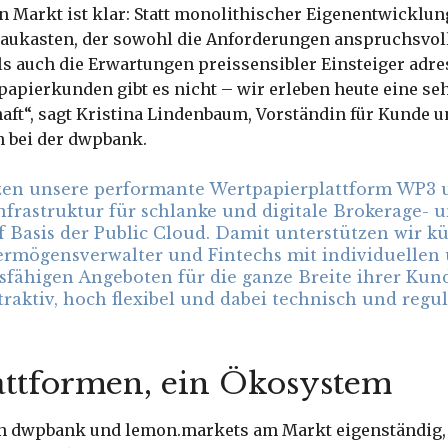
n Markt ist klar: Statt monolithischer Eigenentwicklung
aukasten, der sowohl die Anforderungen anspruchsvol
s auch die Erwartungen preissensibler Einsteiger adres
papierkunden gibt es nicht – wir erleben heute eine se
ft“, sagt Kristina Lindenbaum, Vorständin für Kunde un
 bei der dwpbank.
zen unsere performante Wertpapierplattform WP3 
frastruktur für schlanke und digitale Brokerage- 
f Basis der Public Cloud. Damit unterstützen wir kü
Vermögensverwalter und Fintechs mit individuellen
fähigen Angeboten für die ganze Breite ihrer Kund
ttraktiv, hoch flexibel und dabei technisch und regu
attformen, ein Ökosystem
en dwpbank und lemon.markets am Markt eigenständig,