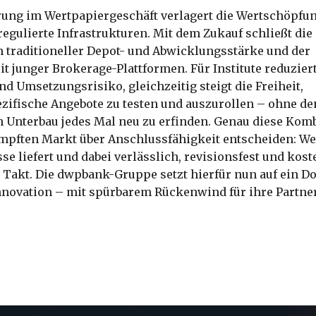
rung im Wertpapiergeschäft verlagert die Wertschöpf
 regulierte Infrastrukturen. Mit dem Zukauf schließt di
 traditioneller Depot- und Abwicklungsstärke und der
 junger Brokerage-Plattformen. Für Institute reduziert
d Umsetzungsrisiko, gleichzeitig steigt die Freiheit,
zifische Angebote zu testen und auszurollen – ohne de
n Unterbau jedes Mal neu zu erfinden. Genau diese Komb
pften Markt über Anschlussfähigkeit entscheiden: We
e liefert und dabei verlässlich, revisionsfest und kost
en Takt. Die dwpbank-Gruppe setzt hierfür nun auf ein 
Innovation – mit spürbarem Rückenwind für ihre Partner