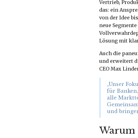
Vertrieb, Produ
das: ein Anspr
von der Idee b
neue Segmente l
Vollverwahrdep
Lösung mit kla
Auch die paneu
und erweitert d
CEO Max Linden
„Unser Foku
für Banken,
alle Marktt
Gemeinsam 
und bringe
Warum d