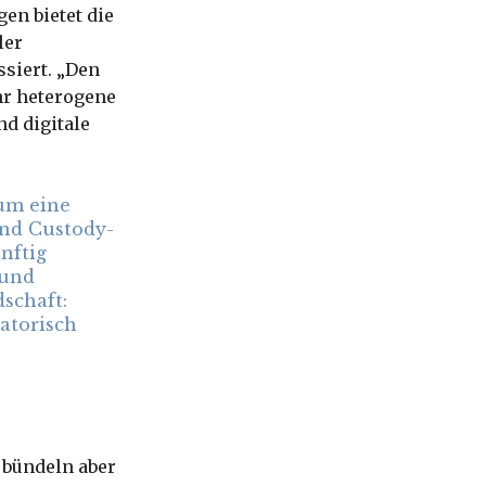
en bietet die
ler
siert. „Den
hr heterogene
d digitale
um eine
und Custody-
nftig
 und
schaft:
latorisch
 bündeln aber