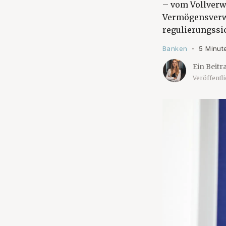
– vom Vollverw
Vermögensverwal
regulierungssi
Banken
5 Minut
•
Ein Beitr
Veröffentl