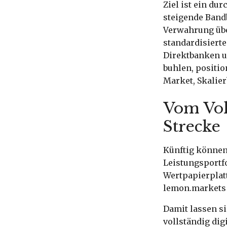
Ziel ist ein du
steigende Band
Verwahrung über
standardisiert
Direktbanken u
buhlen, positio
Market, Skalie
Vom Vol
Strecke
Künftig können
Leistungsportfo
Wertpapierplat
lemon.markets 
Damit lassen s
vollständig dig