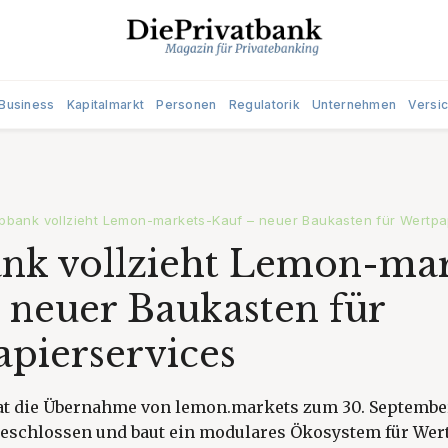
Business
Kapitalmarkt
Personen
Regulatorik
Unternehmen
Versi
bank vollzieht Lemon-markets-Kauf – neuer Baukasten für Wertpa
k vollzieht Lemon-mar
 neuer Baukasten für
pierservices
t die Übernahme von lemon.markets zum 30. September
eschlossen und baut ein modulares Ökosystem für Wer