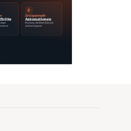
ge
Zeitsparende
ftritte
Automationen
trauen
Prozesse, die Ihnen Zeit und
ertieren.
Aufwand sparen.