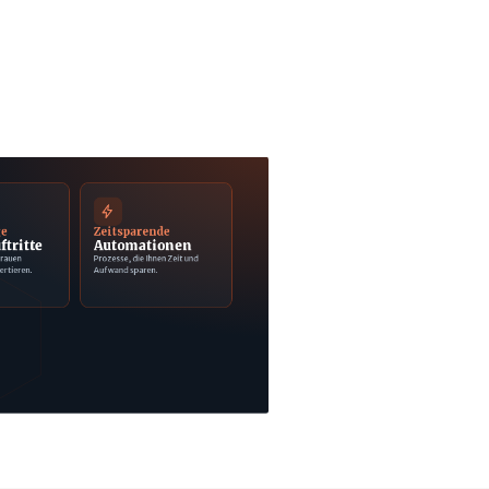
ge
Zeitsparende
ftritte
Automationen
trauen
Prozesse, die Ihnen Zeit und
ertieren.
Aufwand sparen.