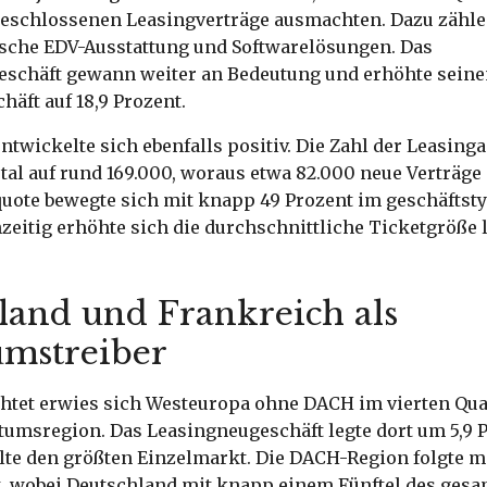
geschlossenen Leasingverträge ausmachten. Dazu zähl
ische EDV-Ausstattung und Softwarelösungen. Das
schäft gewann weiter an Bedeutung und erhöhte seine
äft auf 18,9 Prozent.
ntwickelte sich ebenfalls positiv. Die Zahl der Leasing
tal auf rund 169.000, woraus etwa 82.000 neue Verträge
te bewegte sich mit knapp 49 Prozent im geschäftst
eitig erhöhte sich die durchschnittliche Ticketgröße l
land und Frankreich als
mstreiber
chtet erwies sich Westeuropa ohne DACH im vierten Quar
umsregion. Das Leasingneugeschäft legte dort um 5,9 P
lte den größten Einzelmarkt. Die DACH-Region folgte m
nt, wobei Deutschland mit knapp einem Fünftel des ges