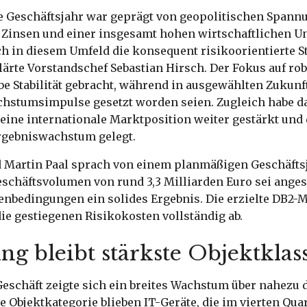
e Geschäftsjahr war geprägt von geopolitischen Spann
insen und einer insgesamt hohen wirtschaftlichen Un
ch in diesem Umfeld die konsequent risikoorientierte 
lärte Vorstandschef Sebastian Hirsch. Der Fokus auf ro
e Stabilität gebracht, während in ausgewählten Zukun
chstumsimpulse gesetzt worden seien. Zugleich habe d
ine internationale Marktposition weiter gestärkt und 
Ergebniswachstum gelegt.
 Martin Paal sprach von einem planmäßigen Geschäftsj
schäftsvolumen von rund 3,3 Milliarden Euro sei anges
enbedingungen ein solides Ergebnis. Die erzielte DB2-M
ie gestiegenen Risikokosten vollständig ab.
ng bleibt stärkste Objektklas
Geschäft zeigte sich ein breites Wachstum über nahezu
te Objektkategorie blieben IT-Geräte, die im vierten Qua