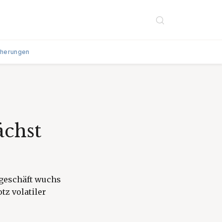
cherungen
ächst
ugeschäft wuchs
otz volatiler