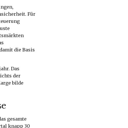
ungen,
sicherheit. Für
Steuerung
buste
ftsmärkten
as
damit die Basis
ahr. Das
ichts der
arge bilde
se
 das gesamte
rtal knapp 30