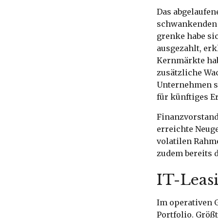
Das abgelaufen
schwankenden Z
grenke habe si
ausgezahlt, erk
Kernmärkte hab
zusätzliche Wa
Unternehmen se
für künftiges 
Finanzvorstand
erreichte Neuge
volatilen Rahm
zudem bereits d
IT-Leasi
Im operativen 
Portfolio. Größ