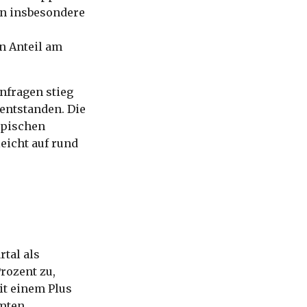
en insbesondere
n Anteil am
anfragen stieg
 entstanden. Die
ypischen
eicht auf rund
tal als
rozent zu,
it einem Plus
amten