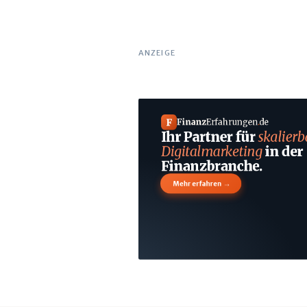
ANZEIGE
F
Finanz
Erfahrungen
.
de
Ihr Partner für
skalierb
Digitalmarketing
in der
Finanzbranche.
→
Mehr erfahren