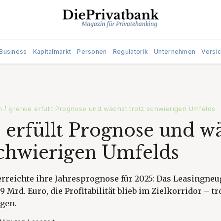
Business
Kapitalmarkt
Personen
Regulatorik
Unternehmen
Versi
n
grenke erfüllt Prognose und wächst trotz schwierigen Umfelds
/
 erfüllt Prognose und w
schwierigen Umfelds
erreichte ihre Jahresprognose für 2025: Das Leasingne
9 Mrd. Euro, die Profitabilität blieb im Zielkorridor – tr
gen.