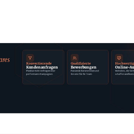
ares
Konvertierende
Qualifizierte
Hochwerti
Kundenanfragen
Bewerbungen
Online-Au
Planbar mehr Anfragen über
Passende Beraterinnen und
Websites, die Ver
performante Kampagnen.
Berater für Ihr Team.
schaffen und konv