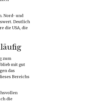
n. Nord- und
swert. Deutlich
e die USA, die
läufig
eg zum
blieb mit gut
egen das
dieses Bereichs
chsvollen
ch die