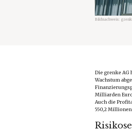
Bildnachweis:
grenke
Die grenke AG h
Wachstum abges
Finanzierungspa
Milliarden Euro
Auch die Profit
550,2 Millionen
Risikose