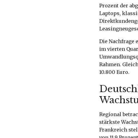
Prozent der ab
Laptops, klass
Direktkundenge
Leasingneugesch
Die Nachfrage e
im vierten Quar
Umwandlungsquo
Rahmen. Gleichz
10.800 Euro.
Deutsch
Wachstu
Regional betra
stärkste Wachst
Frankreich stel
von 11,9 Proze