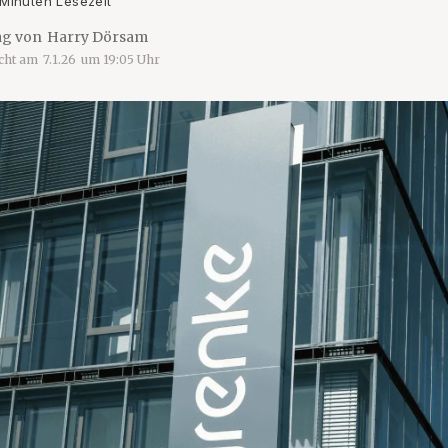
 Minuten Lesezeit
ag von
Harry Dörsam
icht am
7.1.26
um
19:05
Uhr