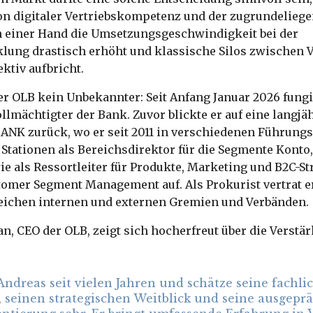
n digitaler Vertriebskompetenz und der zugrundeliege
in einer Hand die Umsetzungsgeschwindigkeit bei der
lung drastisch erhöht und klassische Silos zwischen V
ktiv aufbricht.
er OLB kein Unbekannter: Seit Anfang Januar 2026 fungie
llmächtigter der Bank. Zuvor blickte er auf eine langjä
ANK zurück, wo er seit 2011 in verschiedenen Führung
 Stationen als Bereichsdirektor für die Segmente Konto
e als Ressortleiter für Produkte, Marketing und B2C-Str
tomer Segment Management auf. Als Prokurist vertrat er
eichen internen und externen Gremien und Verbänden
n, CEO der OLB, zeigt sich hocherfreut über die Verstä
Andreas seit vielen Jahren und schätze seine fachli
seinen strategischen Weitblick und seine ausgeprä