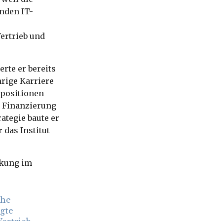
nden IT-
ertrieb und
rte er bereits
hrige Karriere
spositionen
, Finanzierung
ategie baute er
 das Institut
.
rkung im
che
gte