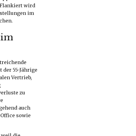
 Flankiert wird
nstellungen im
ichen.
 im
treichende
t der 55-Jährige
len Vertrieb,
g
erluste zu
ve
rgehend auch
Office sowie
 weil die