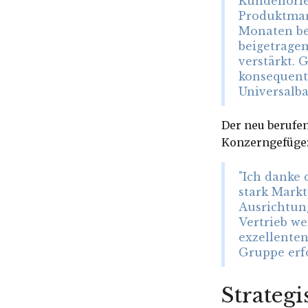
Kundenorien
Produktman
Monaten be
beigetrage
verstärkt.
konsequent 
Universalba
Der neu berufe
Konzerngefüge
"Ich danke 
stark Markt
Ausrichtun
Vertrieb w
exzellenten
Gruppe erfo
Strateg