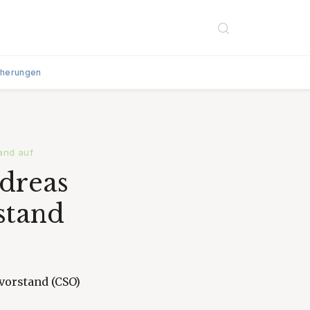
cherungen
and auf
ndreas
stand
svorstand (CSO)