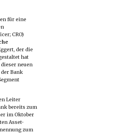
en für eine
en
icer; CRO)
sche
Eggert, der die
estaltet hat
n dieser neuen
 der Bank
 Segment
den Leiter
ank bereits zum
der im Oktober
ten Asset-
 Ernennung zum