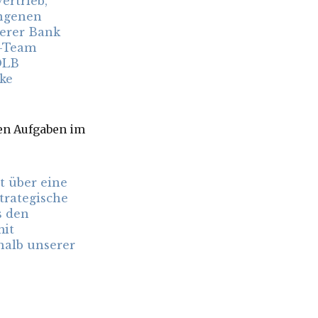
ertrieb,
angenen
serer Bank
t-Team
OLB
ke
den Aufgaben im
t über eine
trategische
s den
mit
halb unserer