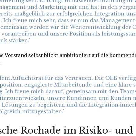
tierung sehr. Er bringt umfassende Erfahrung in V
agement und Marketing mit und hat in den verg
reits maßgeblich zur erfolgreichen Integration un
n. Ich freue mich sehr, dass er nun das Managemen
 Gemeinsam werden wir die Weiterentwicklung der 
vorantreiben und unsere Position als leistungsstar
nk stärken."
ne Vorstand selbst blickt ambitioniert auf die kommen
:
dem Aufsichtsrat für das Vertrauen. Die OLB verfüg
position, engagierte Mitarbeitende und eine klare s
g. Ich freue mich darauf, gemeinsam mit den Team
eiterzuentwickeln, unsere Kundinnen und Kunden 
 Lösungen zu begeistern und die Integration inner
lgreich mitzugestalten."
ische Rochade im Risiko- und