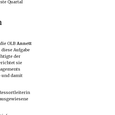
ste Quartal
m
 die OLB
Annett
d diese Aufgabe
htigte der
richtet sie
anagements
) und damit
Ressortleiterin
 ausgewiesene