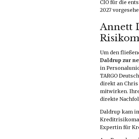
CIO für die ent
2027 vorgeseh
Annett 
Risiko
Um den fließen
Daldrup zur n
in Personaluni
TARGO Deutschl
direkt an Chri
mitwirken. Ihre
direkte Nachfol
Daldrup kam im 
Kreditrisikom
Expertin für Kr