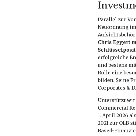
Invest
Parallel zur Vo
Neuordnung im K
Aufsichtsbehörd
Chris Eggert m
Schlüsselposit
erfolgreiche En
und bestens mit
Rolle eine bes
bilden. Seine E
Corporates & D
Unterstützt wi
Commercial Real
1. April 2026 a
2021 zur OLB st
Based-Finanzier