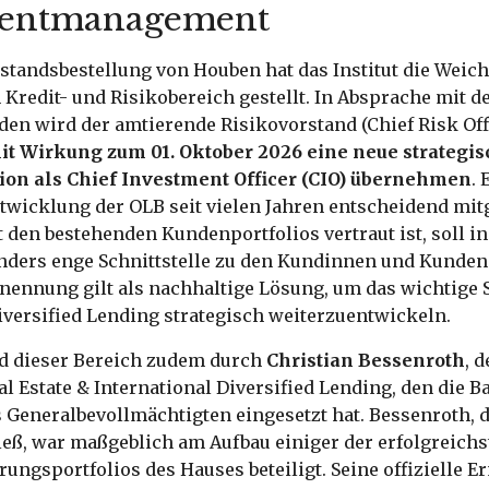
mentmanagement
rstandsbestellung von Houben hat das Institut die Weich
redit- und Risikobereich gestellt. In Absprache mit d
en wird der amtierende Risikovorstand (Chief Risk Off
it Wirkung zum 01. Oktober 2026 eine neue strategi
ion als Chief Investment Officer (CIO) übernehmen
. 
twicklung der OLB seit vielen Jahren entscheidend mitg
 den bestehenden Kundenportfolios vertraut ist, soll i
onders enge Schnittstelle zu den Kundinnen und Kunden
rnennung gilt als nachhaltige Lösung, um das wichtige
iversified Lending strategisch weiterzuentwickeln.
rd dieser Bereich zudem durch
Christian Bessenroth
, 
 Estate & International Diversified Lending, den die B
ls Generalbevollmächtigten eingesetzt hat. Bessenroth, 
ieß, war maßgeblich am Aufbau einiger der erfolgreichs
ungsportfolios des Hauses beteiligt. Seine offizielle