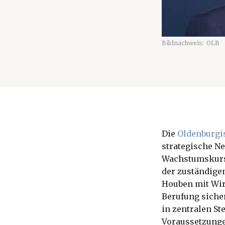
Bildnachweis:
OLB
Die
Oldenburgi
strategische N
Wachstumskurse
der zuständigen
Houben mit Wirk
Berufung sicher
in zentralen St
Voraussetzunge