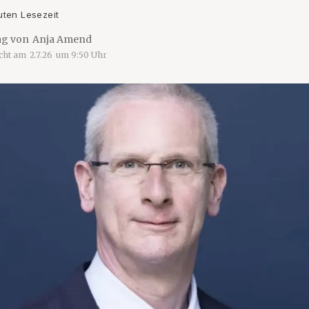
uten Lesezeit
ag von
Anja Amend
icht am
2.7.26
um
9:50
Uhr