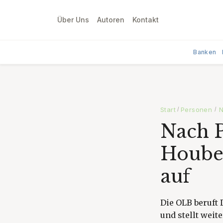
Über Uns
Autoren
Kontakt
Banken
Start
Personen
N
/
/
Nach P
Houben
auf
Die OLB beruft 
und stellt wei