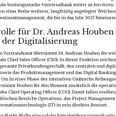
als leistungsstarke Universalbank weiter zu forcieren.
von einer Reihe weiterer, langfristig angelegter Weiche
vestmentmanagement, die bis in das Jahr 2027 hineinre
olle für Dr. Andreas Houben
der Digitalisierung
n Vorstandsamt übernimmt Dr. Andreas Houben die wei
ls Chief Sales Officer (CSO). In dieser Funktion zeichne
 gesamte Privatkundengeschäft, den zentralen und digita
sowie das Produktmanagement und das Digital Bankin
. Um in einer Phase des intensiven Umbruchs Reibungsv
rnimmt Houben für den Moment zusätzlich die operati
des Chief Operating Officer (COO). Damit fallen vorübe
ritischen Bereiche Operations, das Project Management 
ormationstechnologie (IT) in sein direktes Ressort.
en Markt dürfte eine solche Entscheidung sinnvoll sein,