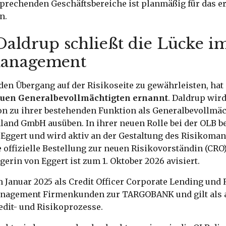
sprechenden Geschäftsbereiche ist planmäßig für das er
en.
Daldrup schließt die Lücke i
management
den Übergang auf der Risikoseite zu gewährleisten, hat
euen Generalbevollmächtigten ernannt
. Daldrup wir
on zu ihrer bestehenden Funktion als Generalbevollmäc
and GmbH ausüben. In ihrer neuen Rolle bei der OLB be
s Eggert und wird aktiv an der Gestaltung des Risikom
 offizielle Bestellung zur neuen Risikovorständin (CRO
gerin von Eggert ist zum 1. Oktober 2026 avisiert.
Januar 2025 als Credit Officer Corporate Lending und 
anagement Firmenkunden zur TARGOBANK und gilt als
edit- und Risikoprozesse.