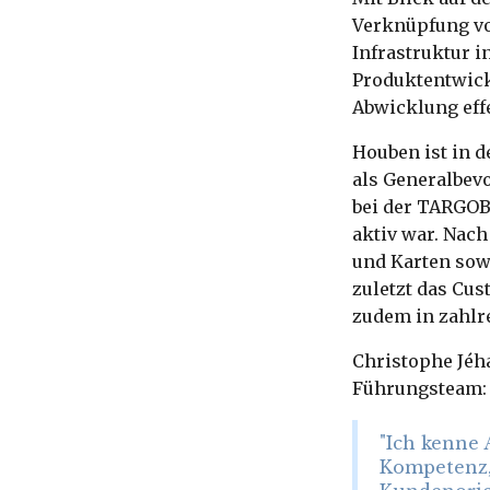
Verknüpfung vo
Infrastruktur 
Produktentwick
Abwicklung effe
Houben ist in d
als Generalbevo
bei der TARGOB
aktiv war. Nach
und Karten sowi
zuletzt das Cus
zudem in zahlr
Christophe Jéha
Führungsteam:
"Ich kenne 
Kompetenz, 