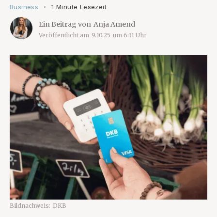
Business
1 Minute Lesezeit
•
Ein Beitrag von
Anja Amend
Veröffentlicht am
9.10.25
um
6:31
Uhr
Bildnachweis:
DKB