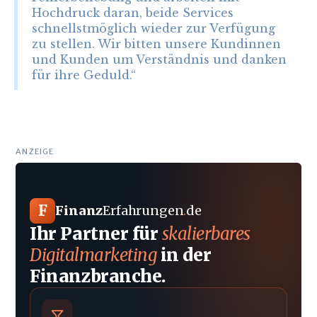
Hochdruck daran, beide Services
schnellstmöglich wieder zur Verfügung
zu stellen. Wir bitten unsere Kundinnen
und Kunden um Verständnis und danken
für ihre Geduld.“
ANZEIGE
F
Finanz
Erfahrungen
.
de
Ihr Partner für
skalierbares
Digitalmarketing
in der
Finanzbranche.