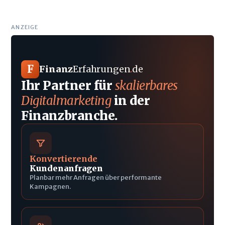
ANZEIGE
F
Finanz
Erfahrungen
.
de
Ihr Partner für
skalierbares
Digitalmarketing
in der
Finanzbranche.
Konvertierende
Kundenanfragen
Planbar mehr Anfragen über performante
Kampagnen.