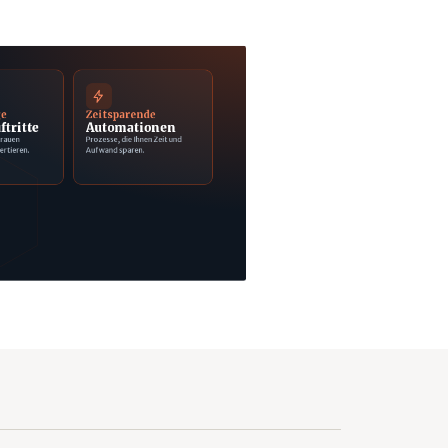
ge
Zeitsparende
ftritte
Automationen
trauen
Prozesse, die Ihnen Zeit und
ertieren.
Aufwand sparen.