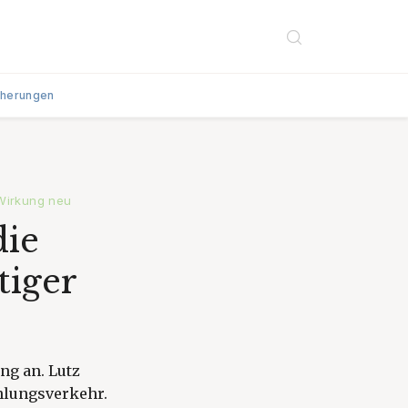
cherungen
 Wirkung neu
die
tiger
ng an. Lutz
hlungsverkehr.