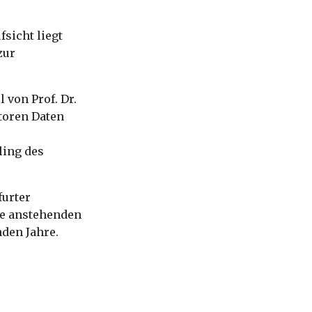
sicht liegt
zur
 von Prof. Dr.
ktoren Daten
ling des
furter
ie anstehenden
nden Jahre.