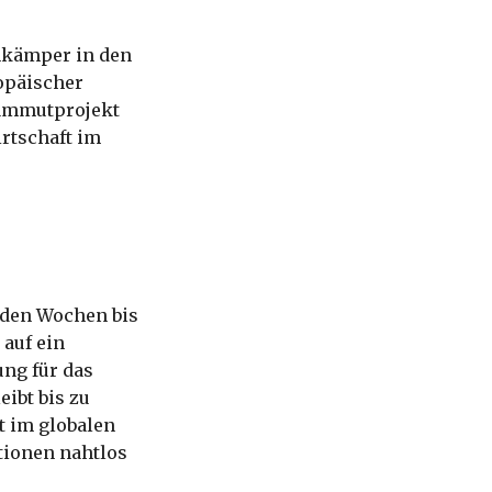
nkämper in den
opäischer
Mammutprojekt
irtschaft im
nden Wochen bis
auf ein
ung für das
ibt bis zu
t im globalen
tionen nahtlos