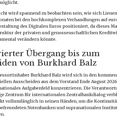
öglicht.
cht wird spannend zu beobachten sein, wie sich Liene
aten bei den hochkomplexen Verhandlungen auf eur
estaltung des Digitalen Euros positioniert, da dieses 
Struktur der privaten und genossenschaftlichen Kreditw
mental verändern könnte.
rierter Übergang bis zum
iden von Burkhard Balz
Ressortinhaber Burkhard Balz wird sich in den komme
ziellen Ausscheiden aus dem Vorstand Ende August 2026 
nationales Aufgabenfeld konzentrieren. Die Verantwort
ge Zentrum für internationalen Zentralbankdialog verble
kt vollumfänglich in seinen Händen, um die Kontinuitä
befreundeten Notenbanken und supranationalen Institu
en.