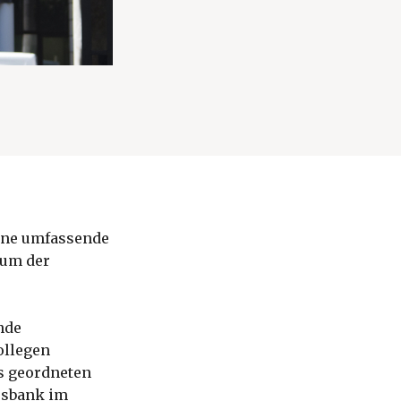
eine umfassende
rum der
nde
ollegen
s geordneten
esbank im