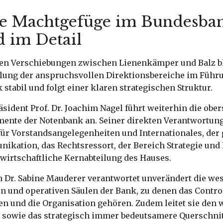
e Machtgefüge im Bundesba
d im Detail
en Verschiebungen zwischen Lienenkämper und Balz bl
eilung der anspruchsvollen Direktionsbereiche im Fü
stabil und folgt einer klaren strategischen Struktur.
ident Prof. Dr. Joachim Nagel führt weiterhin die obe
ente der Notenbank an. Seiner direkten Verantwortun
 für Vorstandsangelegenheiten und Internationales, der
ikation, das Rechtsressort, der Bereich Strategie und
swirtschaftliche Kernabteilung des Hauses.
n Dr. Sabine Mauderer verantwortet unverändert die we
 und operativen Säulen der Bank, zu denen das Control
 und die Organisation gehören. Zudem leitet sie den 
 sowie das strategisch immer bedeutsamere Querschni