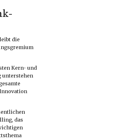
nk-
eibt die
hrungsgremium
rsten Kern- und
g unterstehen
 gesamte
 Innovation
sentlichen
ling, das
wichtigen
ttsthema