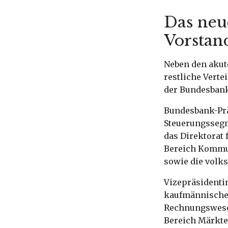
Das neu
Vorstan
Neben den akut
restliche Vert
der Bundesbank 
Bundesbank-Präs
Steuerungssegm
das Direktorat
Bereich Kommun
sowie die volk
Vizepräsidenti
kaufmännischen
Rechnungswesen
Bereich Märkte