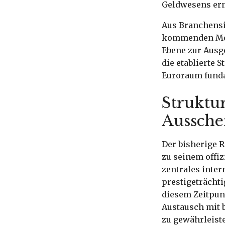
Geldwesens erm
Aus Branchensi
kommenden Mon
Ebene zur Ausg
die etablierte 
Euroraum funda
Struktu
Aussche
Der bisherige 
zu seinem offi
zentrales inter
prestigeträchti
diesem Zeitpun
Austausch mit 
zu gewährleist