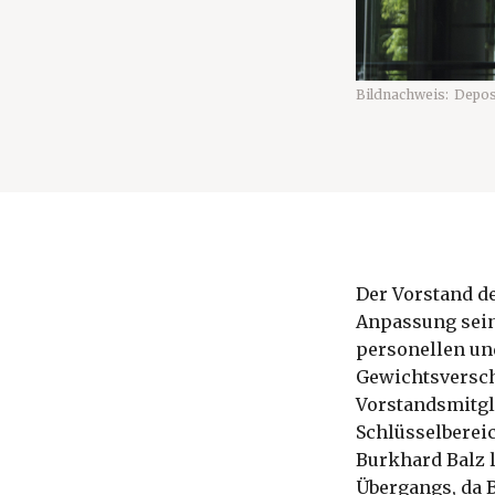
Bildnachweis:
Depos
Der Vorstand d
Anpassung sein
personellen un
Gewichtsversch
Vorstandsmitgl
Schlüsselbereic
Burkhard Balz 
Übergangs, da 