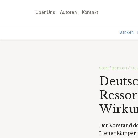
Über Uns
Autoren
Kontakt
Banken
Start
Banken
Deu
/
/
Deutsc
Ressor
Wirku
Der Vorstand d
Lienenkämper ü