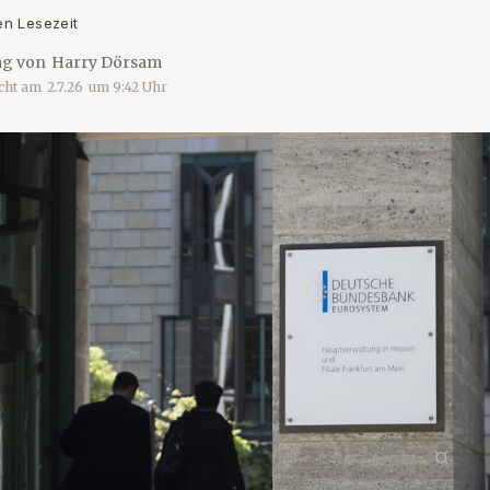
en Lesezeit
ag von
Harry Dörsam
icht am
2.7.26
um
9:42
Uhr