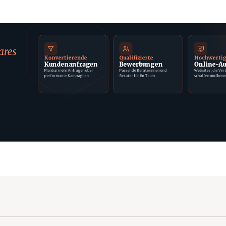
ares
Konvertierende
Qualifizierte
Hochwerti
Kundenanfragen
Bewerbungen
Online-Au
Planbar mehr Anfragen über
Passende Beraterinnen und
Websites, die Ver
performante Kampagnen.
Berater für Ihr Team.
schaffen und konv