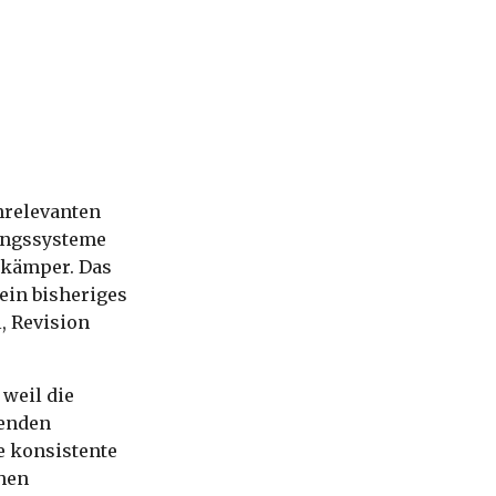
hrelevanten
lungssysteme
nkämper. Das
ein bisheriges
, Revision
 weil die
senden
e konsistente
hen