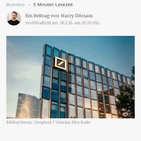
Business
5 Minuten Lesezeit
•
Ein Beitrag von
Harry Dörsam
Veröffentlicht am
28.1.26
um
20:20
Uhr
Bildnachweis:
Unsplash | Vinicius Eloy Bailo