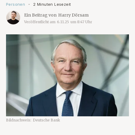
Personen
2 Minuten Lesezeit
•
Ein Beitrag von
Harry Dörsam
Veröffentlicht am
6.11.25
um
8:47
Uhr
Bildnachweis:
Deutsche Bank