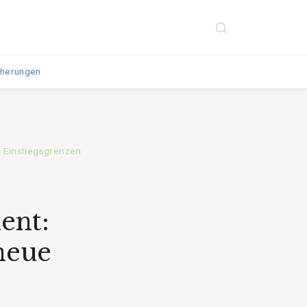
cherungen
 Einstiegsgrenzen
ent:
neue