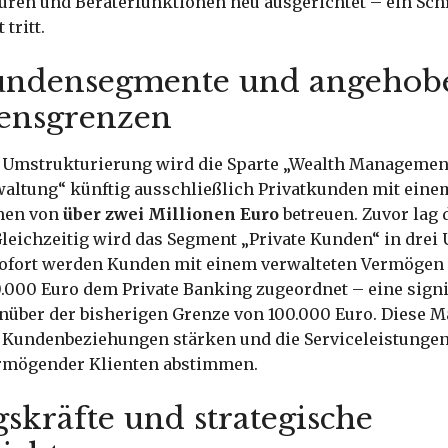
uren und Beraterfunktionen neu ausgerichtet – ein Schri
 tritt.
undensegmente und angehob
ensgrenzen
Umstrukturierung wird die Sparte „Wealth Managemen
ltung“ künftig ausschließlich Privatkunden mit eine
men von
über zwei Millionen Euro
betreuen. Zuvor lag 
leichzeitig wird das Segment „Private Kunden“ in drei
 sofort werden Kunden mit einem verwalteten Vermögen
.000 Euro dem Private Banking zugeordnet – eine signi
über der bisherigen Grenze von 100.000 Euro. Diese 
r Kundenbeziehungen stärken und die Serviceleistungen 
rmögender Klienten abstimmen.
skräfte und strategische