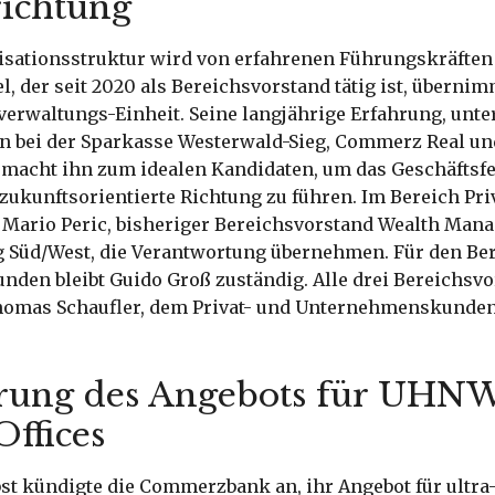
ichtung
isationsstruktur wird von erfahrenen Führungskräften
l, der seit 2020 als Bereichsvorstand tätig ist, übernim
erwaltungs-Einheit. Seine langjährige Erfahrung, unt
en bei der Sparkasse Westerwald-Sieg, Commerz Real un
acht ihn zum idealen Kandidaten, um das Geschäftsfel
zukunftsorientierte Richtung zu führen. Im Bereich Pr
d Mario Peric, bisheriger Bereichsvorstand Wealth Man
g Süd/West, die Verantwortung übernehmen. Für den Be
den bleibt Guido Groß zuständig. Alle drei Bereichsv
homas Schaufler, dem Privat- und Unternehmenskunde
rung des Angebots für UHN
Offices
bst kündigte die Commerzbank an, ihr Angebot für ultra