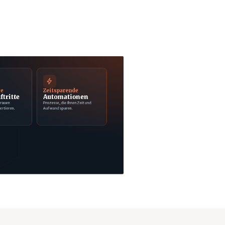
ge
Zeitsparende
ftritte
Automationen
trauen
Prozesse, die Ihnen Zeit und
ertieren.
Aufwand sparen.