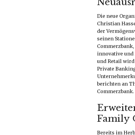
Neuausr
Die neue Organ
Christian Hasse
der Vermögensv
seinen Station
Commerzbank, m
innovative und 
und Retail wir
Private Bankin
Unternehmerkun
berichten an T
Commerzbank.
Erweite
Family 
Bereits im Her