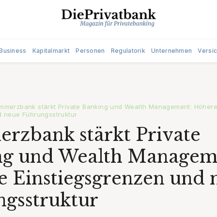
Business
Kapitalmarkt
Personen
Regulatorik
Unternehmen
Versi
mmerzbank stärkt Private Banking und Wealth Management: Höhere
d neue Führungsstruktur
zbank stärkt Private
ng und Wealth Managem
 Einstiegsgrenzen und 
gsstruktur