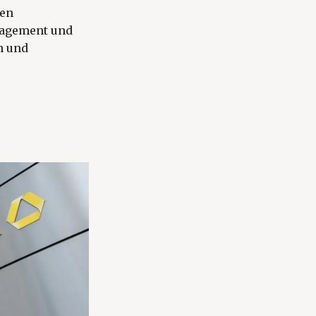
nen
nagement und
n und