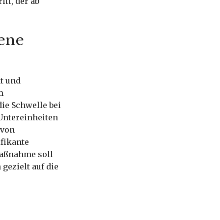
tt, der ab
ene
t und
m
die Schwelle bei
 Untereinheiten
 von
fikante
Maßnahme soll
gezielt auf die