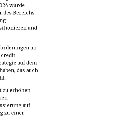
2024 wurde
er des Bereichs
ung
sitionieren und
forderungen an.
credit
rategie auf dem
haben, das auch
ht.
it zu erhöhen
nen
ussierung auf
g zu einer