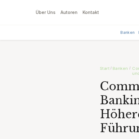
Über Uns
Autoren
Kontakt
Banken
Start
Banken
Co
/
/
un
Commer
Banki
Höhere
Führun