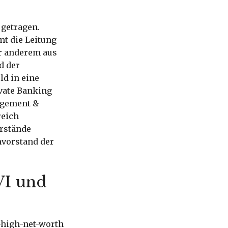
 getragen.
mt die Leitung
er anderem aus
d der
d in eine
ivate Banking
agement &
reich
orstände
nvorstand der
WI und
-high-net-worth