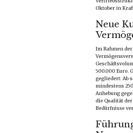
Vertriebsstrukt
Oktober in Kraft
Neue K
Vermög
Im Rahmen der 
Vermögensverwa
Geschäftsvolu
500.000 Euro. G
gegliedert: Ab
mindestens 250
Anhebung gegen
die Qualität de
Bedürfnisse ve
Führung