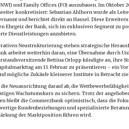
HNWI) und Family Offices (FO) auszubauen. Im Oktober 
 weiter konkretisiert: Sebastian Ahlhorn wurde als Leit
rnannt und berichtet direkt an Hassel. Diese Erweiter
en Ehrgeiz der Bank, sich im exklusiven Segment zu po
te Dienstleistungen anzubieten.
perativen Neustrukturierung stehen strategische Heraus
k arbeitet weiterhin daran, eine Übernahme durch Uni
standsvorsitzende Bettina Orlopp kündigte an, ihre St
pitalmarkttag am 13. Februar zu präsentieren – ein Vor
d mögliche Zukäufe kleinerer Institute in Betracht zie
 die Neuausrichtung darauf ab, die Wettbewerbsfähigke
istigen Wachstumskurs zu sichern. Trotz der angehobe
ren bleibt die Commerzbank optimistisch, dass die Fok
hwertige Kundenbeziehungen und spezialisierte Beratun
tärkung der Marktposition führen wird.