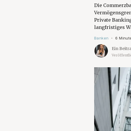
Die Commerzban
Vermögensgren
Private Bankin
langfristiges 
Banken
6 Minut
•
Ein Beitr
Veröffentl