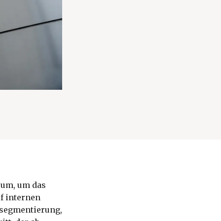
 um, um das
f internen
nsegmentierung,