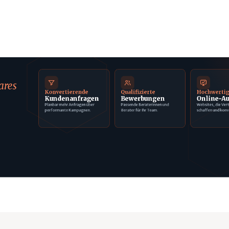
ares
Konvertierende
Qualifizierte
Hochwerti
Kundenanfragen
Bewerbungen
Online-Au
Planbar mehr Anfragen über
Passende Beraterinnen und
Websites, die Ver
performante Kampagnen.
Berater für Ihr Team.
schaffen und konv