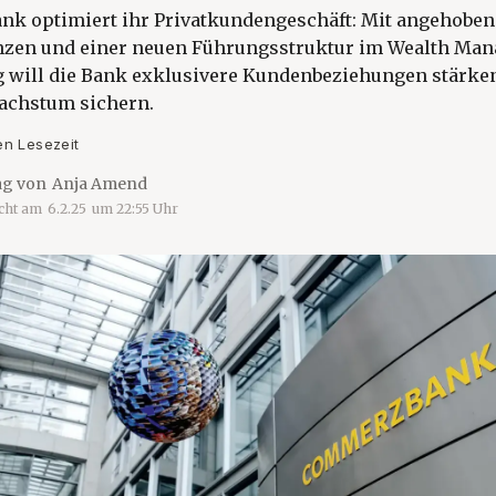
k optimiert ihr Privatkundengeschäft: Mit angehobe
zen und einer neuen Führungsstruktur im Wealth Ma
g will die Bank exklusivere Kundenbeziehungen stärke
Wachstum sichern.
en Lesezeit
ag von
Anja Amend
icht am
6.2.25
um
22:55
Uhr