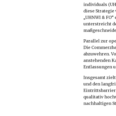
individuals (U
diese Strategie
„UHNWI & FO“ e
unterstreicht d
maßgeschneider
Parallel zur o
Die Commerzban
abzuwehren. Vor
anstehenden Ka
Entlassungen un
Insgesamt zielt
und den langfr
Eintrittsbarrie
qualitativ hoc
nachhaltigen S