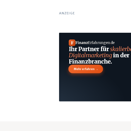
ANZEIGE
F
Finanz
Erfahrungen
.
de
Ihr Partner für
skalierb
Digitalmarketing
in der
Finanzbranche.
→
Mehr erfahren