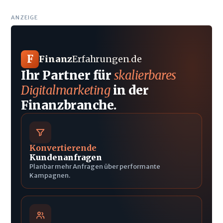
ANZEIGE
F
Finanz
Erfahrungen
.
de
Ihr Partner für
skalierbares
Digitalmarketing
in der
Finanzbranche.
Konvertierende
Kundenanfragen
Planbar mehr Anfragen über performante
Kampagnen.