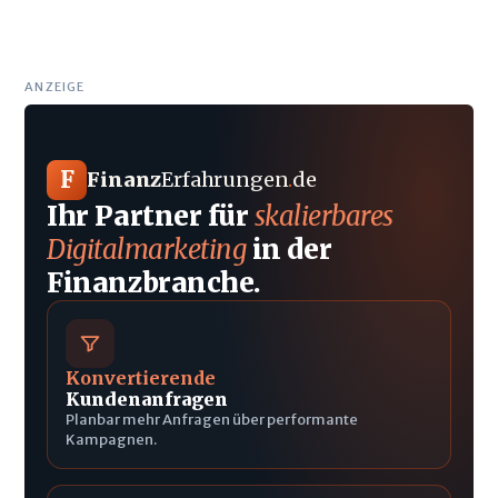
ANZEIGE
F
Finanz
Erfahrungen
.
de
Ihr Partner für
skalierbares
Digitalmarketing
in der
Finanzbranche.
Konvertierende
Kundenanfragen
Planbar mehr Anfragen über performante
Kampagnen.