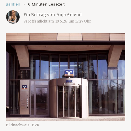
Banken
6 Minuten Lesezeit
•
Ein Beitrag von
Anja Amend
Veröffentlicht am
10.6.26
um
17:27
Uhr
Bildnachweis:
BVR