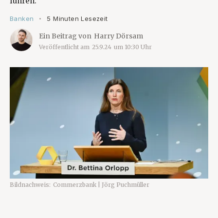
führen.
Banken
5 Minuten Lesezeit
•
Ein Beitrag von
Harry Dörsam
Veröffentlicht am
25.9.24
um
10:30
Uhr
Bildnachweis:
Commerzbank | Jörg Puchmüller