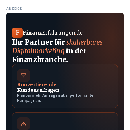
ANZEIGE
F
Finanz
Erfahrungen
.
de
Ihr Partner für
skalierbares
Digitalmarketing
in der
Finanzbranche.
Konvertierende
Kundenanfragen
Planbar mehr Anfragen über performante
Kampagnen.