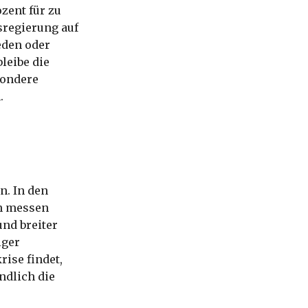
zent für zu
sregierung auf
eden oder
leibe die
sondere
.
n. In den
n messen
und breiter
iger
rise findet,
ndlich die