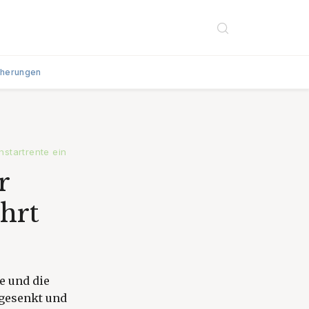
cherungen
hstartrente ein
r
hrt
e und die
 gesenkt und