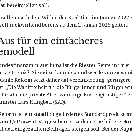
 bereitstellen soll.
 sollen nach dem Willen der Koalition
im Januar 2027
s
soll rückwirkend bereits ab dem 1. Januar 2026 gelten.
Aus für ein einfacheres
emodell
undesfinanzministeriums ist die Riester-Rente in ihrer
r zeitgemäß. Sie sei zu komplex und werde von zu we
plante Reform setzt daher auf Vereinfachung, geringere
ät. „Die Wahlfreiheit für die Bürgerinnen und Bürger wi
für alle die private Altersvorsorge kostengünstiger“, e
ister Lars Klingbeil (SPD).
eform ist ein staatlich gefördertes Standardprodukt
mi
on 1,5 Prozent
. Vorgesehen ist zudem eine höhere Gru
t den eingezahlten Beiträgen steigen soll. Bei der Kapi