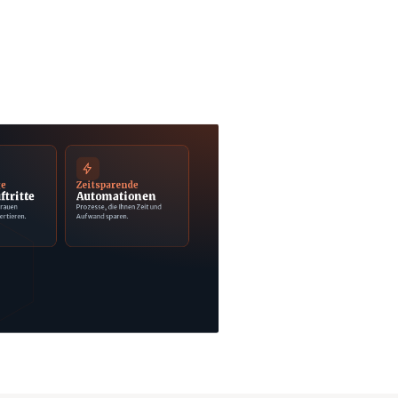
ge
Zeitsparende
ftritte
Automationen
trauen
Prozesse, die Ihnen Zeit und
ertieren.
Aufwand sparen.