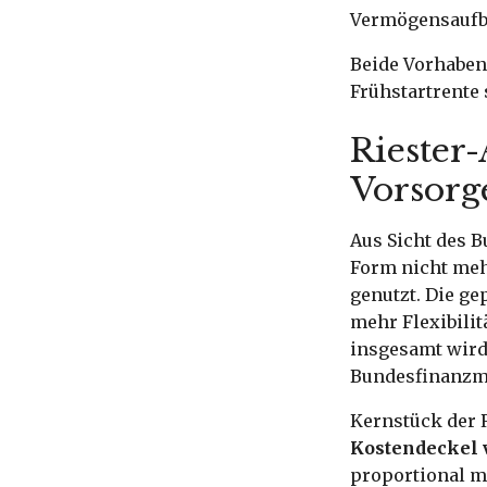
Vermögensaufbau
Beide Vorhaben
Frühstartrente 
Riester-
Vorsorg
Aus Sicht des B
Form nicht meh
genutzt. Die ge
mehr Flexibilit
insgesamt wird 
Bundesfinanzmin
Kernstück der R
Kostendeckel v
proportional mi