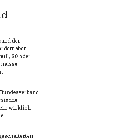
nd
band der
ordert aber
ull, 80 oder
m müsse
en
e Bundesverband
ssische
ein wirklich
le
 gescheiterten