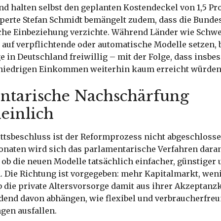
nd halten selbst den geplanten Kostendeckel von 1,5 Pro
perte Stefan Schmidt bemängelt zudem, dass die Bunde
che Einbeziehung verzichte. Während Länder wie Schw
auf verpflichtende oder automatische Modelle setzen, b
e in Deutschland freiwillig – mit der Folge, dass insbe
niedrigen Einkommen weiterhin kaum erreicht würden
ntarische Nachschärfung
einlich
ttsbeschluss ist der Reformprozess nicht abgeschlosse
aten wird sich das parlamentarische Verfahren dara
ob die neuen Modelle tatsächlich einfacher, günstiger 
. Die Richtung ist vorgegeben: mehr Kapitalmarkt, wen
 die private Altersvorsorge damit aus ihrer Akzeptanzk
dend davon abhängen, wie flexibel und verbraucherfreu
gen ausfallen.