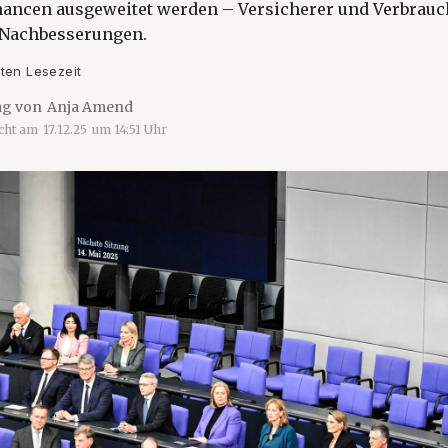
ancen ausgeweitet werden – Versicherer und Verbrauc
 Nachbesserungen.
ten Lesezeit
ag von
Anja Amend
icht am
17.12.25
um
14:51
Uhr