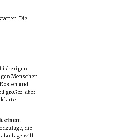
tarten. Die
 bisherigen
nigen Menschen
 Kosten und
rd größer, aber
rklärte
t einem
ndzulage, die
talanlage will