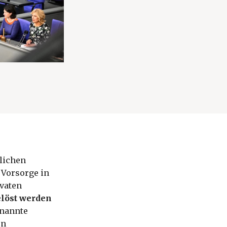
blichen
 Vorsorge in
ivaten
elöst werden
enannte
en