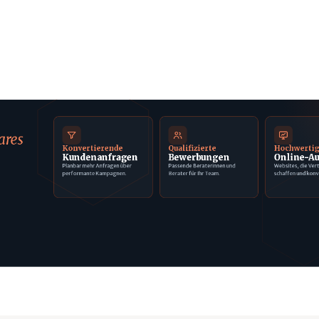
ares
Konvertierende
Qualifizierte
Hochwerti
Kundenanfragen
Bewerbungen
Online-Au
Planbar mehr Anfragen über
Passende Beraterinnen und
Websites, die Ver
performante Kampagnen.
Berater für Ihr Team.
schaffen und konv