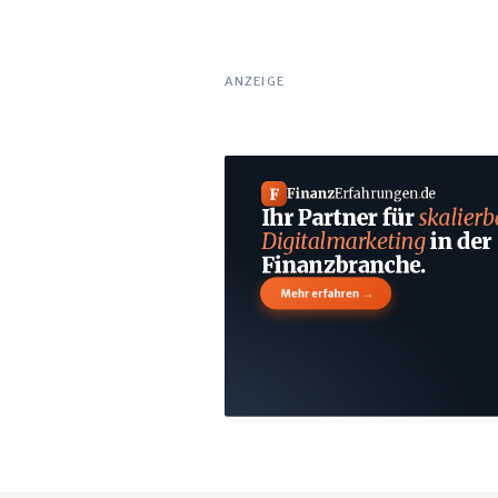
ANZEIGE
F
Finanz
Erfahrungen
.
de
Ihr Partner für
skalierb
Digitalmarketing
in der
Finanzbranche.
→
Mehr erfahren