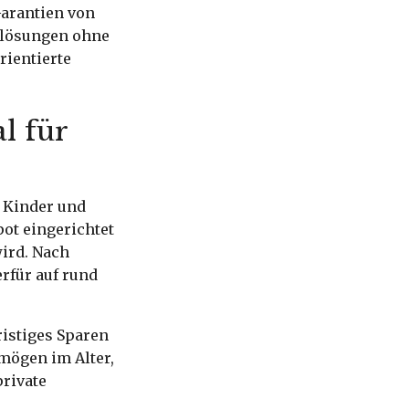
arantien von
otlösungen ohne
rientierte
al für
r Kinder und
pot eingerichtet
wird. Nach
rfür auf rund
ristiges Sparen
mögen im Alter,
rivate