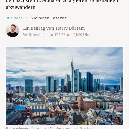
den nächsten 12 Monaten zu agileren Nicht-Banken
abzuwandern.
Business
6 Minuten Lesezeit
•
Ein Beitrag von
Harry Dörsam
Veröffentlicht am
17.3.26
um
21:29
Uhr
Bildnachweis:
Leonhard Niederwimmer | Pixabay